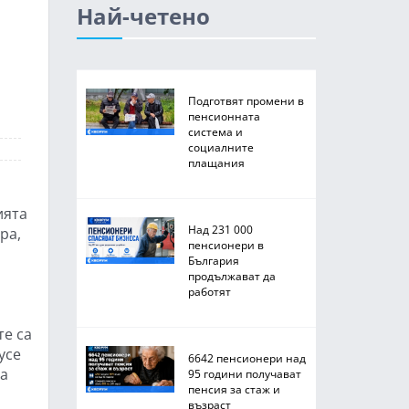
Най-четено
Подготвят промени в
пенсионната
система и
социалните
плащания
ията
Над 231 000
ра,
пенсионери в
България
продължават да
работят
те са
усе
6642 пенсионери над
са
95 години получават
пенсия за стаж и
възраст