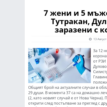
7 жени и 5 мъж
Тутракан, Дул
заразени с к
13 Август
За 12 н
корона
от РЗИ 
Дулово,
Силист
Главин
положи
Общият брой на актуалните случаи в област
29 души. В момента 37 са на домашно лечен
(2, като новият случай е от Нова Черна).
открити след постъпване за преглед с др