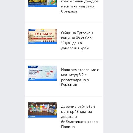
грах и силен дъжд се
изсипаха над село
Средище
Община Тутракан
кани на XV събор
"Един ден в
дунавския край"
Ново земетресение с
магнитуд 3,2 е
регистрирано в
Румъния
Дарение от Учебен
център "Знам" за
децата и
библиотеката в село
Попина