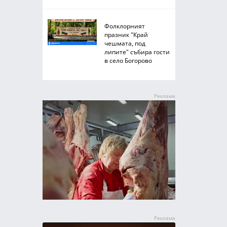
Фолклорният
празник "Край
чешмата, под
липите" събира гости
в село Богорово