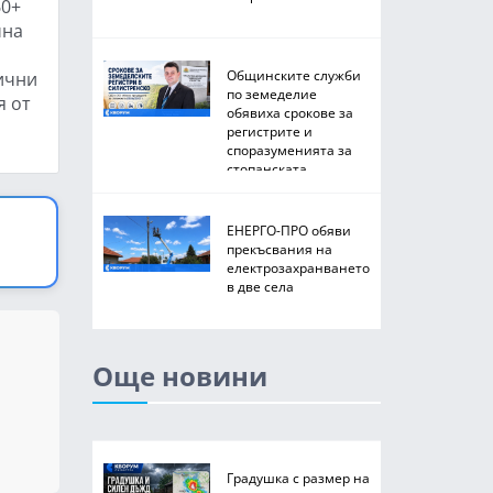
60+
чна
Общинските служби
ични
по земеделие
я от
обявиха срокове за
регистрите и
споразуменията за
стопанската
2026/2027 година
ЕНЕРГО-ПРО обяви
прекъсвания на
електрозахранването
в две села
Още новини
Градушка с размер на