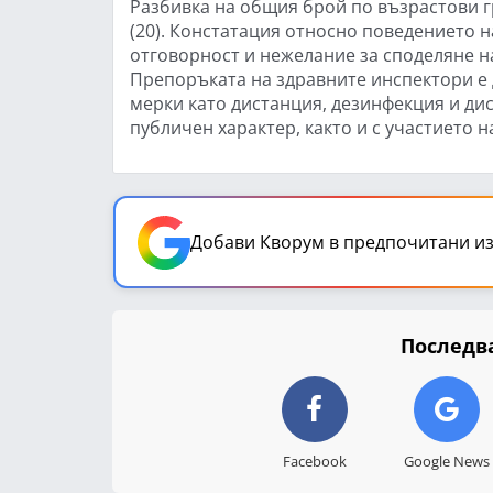
Разбивка на общия брой по възрастови групи
(20). Констатация относно поведението н
отговорност и нежелание за споделяне на
Препоръката на здравните инспектори е
мерки като дистанция, дезинфекция и ди
публичен характер, както и с участието н
Добави Кворум в предпочитани из
Последва
Facebook
Google News