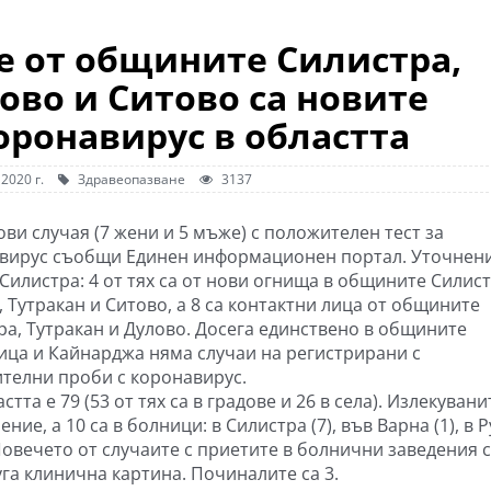
е от общините Силистра,
ово и Ситово са новите
оронавирус в областта
 2020 г.
Здравеопазване
3137
ови случая (7 жени и 5 мъже) с положителен тест за
вирус съобщи Единен информационен портал. Уточнен
Силистра: 4 от тях са от нови огнища в общините Силист
 Тутракан и Ситово, а 8 са контактни лица от общините
ра, Тутракан и Дулово. Досега единствено в общините
ица и Кайнарджа няма случаи на регистрирани с
телни проби с коронавирус.
та е 79 (53 от тях са в градове и 26 в села). Излекувани
ие, а 10 са в болници: в Силистра (7), във Варна (1), в Р
 Повечето от случаите с приетите в болнични заведения 
уга клинична картина. Починалите са 3.