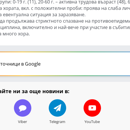
: 0-19 г. (11), 20-60 г. – активна трудова възраст (48), 
а хората, вкл. с положителни проби: проява на слаба ли
 евентуална ситуация за заразяване.
 да продължава стриктното спазване на противоепидем
сциплина, включително и най-вече при участие в събити
а много хора.
точници в Google
йте ни за още новини в:
Viber
Telegram
YouTube