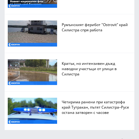
Румънският ферибот "Ostrovit" край
Силистра спря работа
Кратък, но интензивен дъжд
наводни участъци от улици в
Силистра
Четирима ранени при катастрофа
край Тутракан, пътят Силистра–Русе
остана затворен с часове