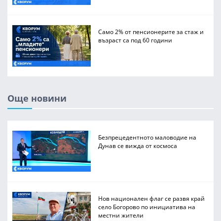
Само 2% от пенсионерите за стаж и
възраст са под 60 години
Още новини
Безпрецедентното маловодие на
Дунав се вижда от космоса
Нов национален флаг се развя край
село Богорово по инициатива на
местни жители