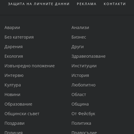
ЗАЩИТА НА ЛИЧНИТЕ ДАННИ
РЕКЛАМА
КОНТАКТИ
Аварии
Анализи
Без категория
Бизнес
Дарения
Други
Екология
Здравеопазване
Извънредно положение
Институции
Интервю
История
Култура
Любопитно
Новини
Област
Образование
Община
Общински съвет
От Фейсбук
Поздрави
Политика
Полиция
Правосъдие