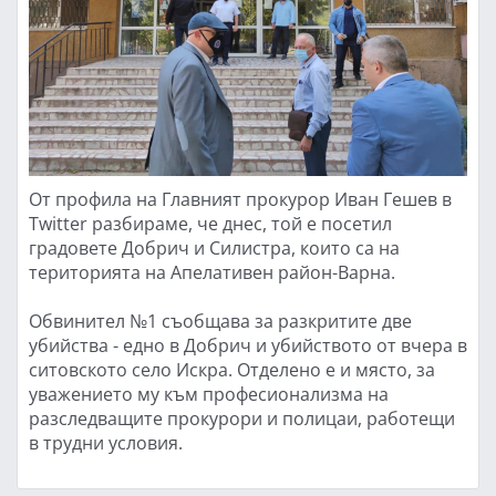
От профила на Главният прокурор Иван Гешев в
Twitter разбираме, че днес, той е посетил
градовете Добрич и Силистра, които са на
територията на Апелативен район-Варна.
Обвинител №1 съобщава за разкритите две
убийства - едно в Добрич и убийството от вчера в
ситовското село Искра. Отделено е и място, за
уважението му към професионализма на
разследващите прокурори и полицаи, работещи
в трудни условия.