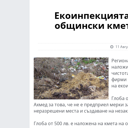
Екоинпекцията
общински кмет
11 Авгу
Регион
наложи
чистот
фирми 
на еко
Глоба о
Ахмед за това, че не е предприел мерки
неразрешени места и създаване на неза
Глоба от 500 лв. е наложена на кмета на