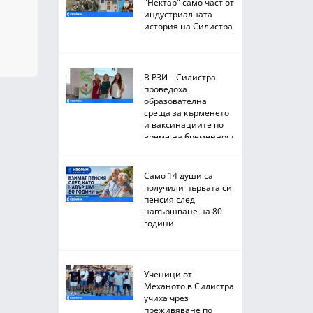
"Нектар" само част от
индустриалната
история на Силистра
В РЗИ – Силистра
проведоха
образователна
среща за кърменето
и ваксинациите по
време на бременност
Само 14 души са
получили първата си
пенсия след
навършване на 80
години
Ученици от
Механото в Силистра
учиха чрез
преживяване по