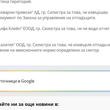
тена територия.
Товарни превози" АД, гр. Силистра за това, че извършва
окумент по Закона за управление на отпадъците.
Алфа Клийн" ЕООД, гр. Силистра за това, че не води отче
Калатея" ООД, гр. Силистра за това, че изхвърля отпадъч
шение на емисионните норми определени за сектор
точници в Google
йте ни за още новини в: