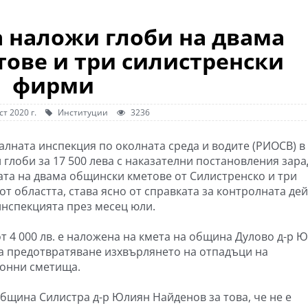
 наложи глоби на двама
ове и три силистренски
фирми
ст 2020 г.
Институции
3236
алната инспекция по околната среда и водите (РИОСВ) в
 глоби за 17 500 лева с наказателни постановления зара
ата на двама общински кметове от Силистренско и три
от областта, става ясно от справката за контролната де
инспекцията през месец юли.
т 4 000 лв. е наложена на кмета на община Дулово д-р 
 за предотвратяване изхвърлянето на отпадъци на
конни сметища.
 община Силистра д-р Юлиян Найденов за това, че не е