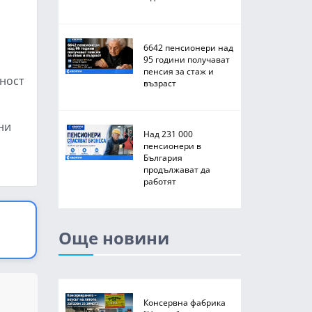
6642 пенсионери над
95 години получават
пенсия за стаж и
тност
възраст
ни
Над 231 000
пенсионери в
България
продължават да
работят
Още новини
Консервна фабрика