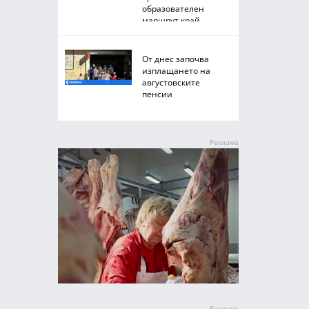
образователен
маршрут край
Черноморието
От днес започва
изплащането на
августовските
пенсии