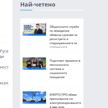
Най-четено
Общинските служби
по земеделие
обявиха срокове за
регистрите и
споразуменията за
стопанската
 Русе
2026/2027 година
ди
Подготвят промени в
пенсионната
йност
система и
социалните
плащания
Юксел
ЕНЕРГО-ПРО обяви
прекъсвания на
електрозахранването
в две села