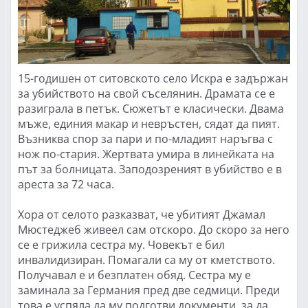
15-годишен от ситовското село Искра е задържан
за убийството на свой съселянин. Драмата се е
разиграла в петък. Сюжетът е класически. Двама
мъже, единия макар и невръстен, сядат да пият.
Възниква спор за пари и по-младият наръгва с
нож по-стария. Жертвата умира в линейката на
път за болницата. Заподозреният в убийство е в
ареста за 72 часа.
Хора от селото разказват, че убитият Джамал
Мюстеджеб живеел сам отскоро. До скоро за него
се е грижила сестра му. Човекът е бил
инвалидизиран. Помагали са му от кметството.
Получавал е и безплатен обяд. Сестра му е
заминала за Германия пред две седмици. Преди
това е успяла да му подготви документи, за да