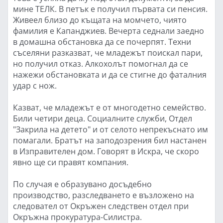
мине ТЕЛК. В петък е получил първата си пенсия.
Живеел близо до къщата на момчето, чиято
фамилия е Капанджиев. Вечерта седнали заедно
в домашна обстановка да се почерпят. Техни
съселяни разказват, че младежът поискал пари,
но получил отказ. Алкохолът помогнал да се
нажежи обстановката и да се стигне до фаталния
удар с нож.
Казват, че младежът е от многодетно семейство.
Били четири деца. Социалните служби, Отдел
"Закрила на детето" и от селото непрекъснато им
помагали. Братът на заподозрения бил настанен
в Изправителен дом. Говорят в Искра, че скоро
явно ще си правят компания.
По случая е образувано досъдебно
производство, разследването е възложено на
следовател от Окръжен следствен отдел при
Окръжна прокуратура-Силистра.