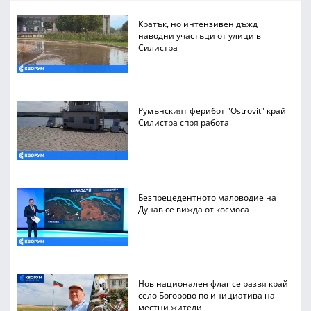
Кратък, но интензивен дъжд
наводни участъци от улици в
Силистра
Румънският ферибот "Ostrovit" край
Силистра спря работа
Безпрецедентното маловодие на
Дунав се вижда от космоса
Нов национален флаг се развя край
село Богорово по инициатива на
местни жители