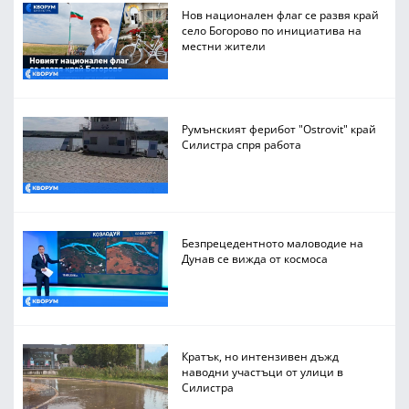
Нов национален флаг се развя край
село Богорово по инициатива на
местни жители
Румънският ферибот "Ostrovit" край
Силистра спря работа
Безпрецедентното маловодие на
Дунав се вижда от космоса
Кратък, но интензивен дъжд
наводни участъци от улици в
Силистра