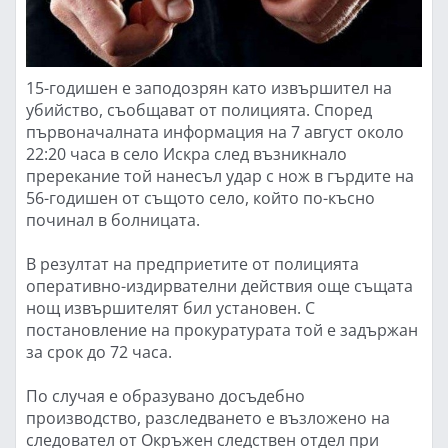
15-годишен е заподозрян като извършител на
убийство, съобщават от полицията. Според
първоначалната информация на 7 август около
22:20 часа в село Искра след възникнало
пререкание той нанесъл удар с нож в гърдите на
56-годишен от същото село, който по-късно
починал в болницата.
В резултат на предприетите от полицията
оперативно-издирвателни действия още същата
нощ извършителят бил установен. С
постановление на прокуратурата той е задържан
за срок до 72 часа.
По случая е образувано досъдебно
производство, разследването е възложено на
следовател от Окръжен следствен отдел при