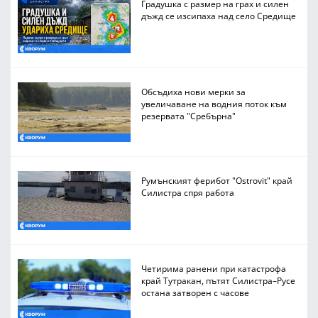
Градушка с размер на грах и силен
дъжд се изсипаха над село Средище
Обсъдиха нови мерки за
увеличаване на водния поток към
резервата "Сребърна"
Румънският ферибот "Ostrovit" край
Силистра спря работа
Четирима ранени при катастрофа
край Тутракан, пътят Силистра–Русе
остана затворен с часове