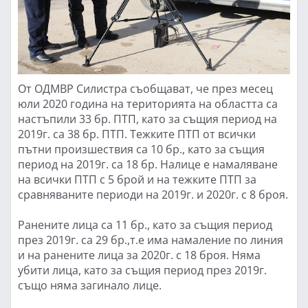
От ОДМВР Силистра съобщават, че през месец
юли 2020 година на територията на областта са
настъпили 33 бр. ПТП, като за същия период на
2019г. са 38 бр. ПТП. Тежките ПТП от всички
пътни произшествия са 10 бр., като за същия
период на 2019г. са 18 бр. Налице е намаляване
на всички ПТП с 5 брой и на тежките ПТП за
сравняваните периоди на 2019г. и 2020г. с 8 броя.
Ранените лица са 11 бр., като за същия период
през 2019г. са 29 бр.,т.е има намаление по линия
и на ранените лица за 2020г. с 18 броя. Няма
убити лица, като за същия период през 2019г.
също няма загинало лице.