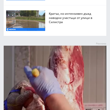
Кратък, но интензивен дъжд
наводни участъци от улици в
Силистра