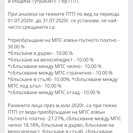
и община Тутракан с 1 бр.ПТП.
При анализа на тежките ПТП по вид за периода
01.07.2020г. до 31.07.2020г. се установи, че най-
често срещаните са:
*преобръщане на МПС извън пътното платно -
30.00 %
*блъскане в дърво - 10.00 %
*блъскане на велосипедист - 10.00 %
*сблъскване между МПС челно - 10.00 %
*сблъскване между МПС странично - 10.00 %
*блъскане в стълб- 10.00%; *сблъскване между
МПС под ъгъл - 10.00 %
*сблъскване между МПС отзад - 10.00 %
Ранените лица през м.юли 2020г. са при тежки
ПТП от вида преобръщане на МПС извън
пътното платно -27.27%, сблъскване между МПС
челно 18.18%, блъскане в дърво, блъскане на
велосипедист, блъскане в стълб, сблъскване