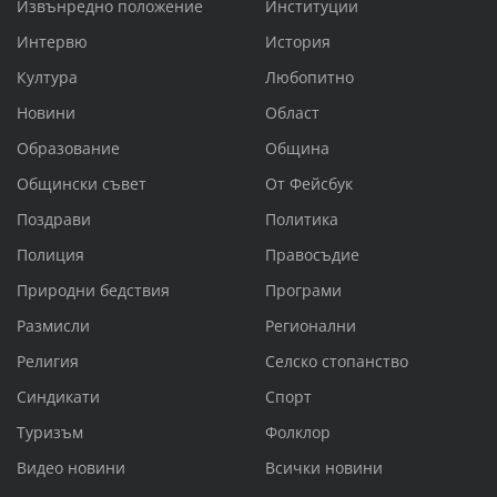
Извънредно положение
Институции
Интервю
История
Култура
Любопитно
Новини
Област
Образование
Община
Общински съвет
От Фейсбук
Поздрави
Политика
Полиция
Правосъдие
Природни бедствия
Програми
Размисли
Регионални
Религия
Селско стопанство
Синдикати
Спорт
Туризъм
Фолклор
Видео новини
Всички новини