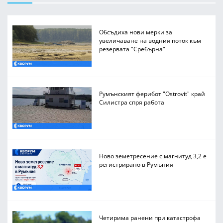
Обсъдиха нови мерки за
увеличаване на водния поток към
резервата "Сребърна"
Румънският ферибот "Ostrovit" край
Силистра спря работа
Ново земетресение с магнитуд 3,2 е
регистрирано в Румъния
Четирима ранени при катастрофа