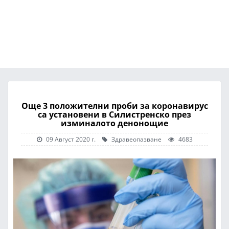
Още 3 положителни проби за коронавирус
са установени в Силистренско през
изминалото денонощие
09 Август 2020 г.
Здравеопазване
4683