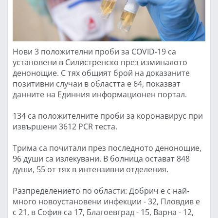
Нови 3 положителни проби за COVID-19 са
установени в Силистренско през изминалото
денонощие. С тях общият брой на доказаните
позитивни случаи в областта е 64, показват
данните на Единния информационен портал.
134 са положителните проби за коронавирус при
извършени 3612 PCR теста.
Трима са почитали през последното денонощие,
96 души са излекувани. В болница остават 848
души, 55 от тях в интензивни отделения.
Разпределението по области: Добрич е с най-
много новоустановени инфекции - 32, Пловдив е
с 21, в София са 17, Благоевград - 15, Варна - 12,