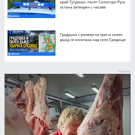
край Тутракан, пътят Силистра–Русе
остана затворен с часове
Градушка с размер на грах и силен
дъжд се изсипаха над село Средище