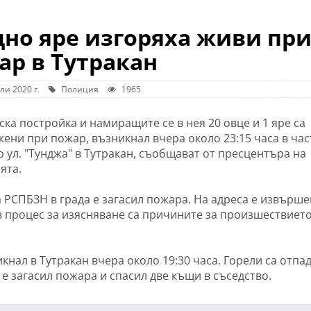
дно яре изгоряха живи пр
ар в Тутракан
ли 2020 г.
Полиция
1965
ка постройка и намиращите се в нея 20 овце и 1 яре са
ени при пожар, възникнал вчера около 23:15 часа в час
о ул. "Тунджа" в Тутракан, съобщават от пресцентъра на
ята.
а РСПБЗН в града е загасил пожара. На адреса е извърше
 в процес за изясняване са причините за произшествието
кнал в Тутракан вчера около 19:30 часа. Горели са отпа
 е загасил пожара и спасил две къщи в съседство.