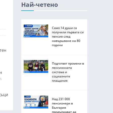
Най-четено
и
Само 14 души са
получили първата си
пенсия след
навършване на 80
години
тен
Подготвят промени в
пенсионната
н
система и
социалните
.
плащания
дъци
Над 231 000
пенсионери в
България
продължават да