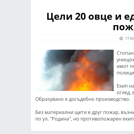
Цели 20 овце и е
пож
17 Ю
Стопанс
унищож
имот п
полици
Екип н
оглед,
Образувано е досъдебно производство.
Без материални щети е друг пожар, възни
по ул. "Родина", но противопожарен екип