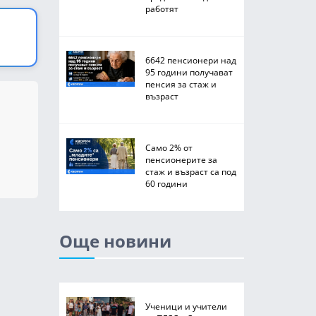
работят
6642 пенсионери над
95 години получават
пенсия за стаж и
възраст
Само 2% от
пенсионерите за
стаж и възраст са под
60 години
Още новини
Ученици и учители