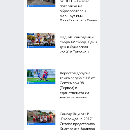
от ПГСС – Ситово
потеглиха на
образователен
маршрут към
Предбалкана и Троян
Над 240 самодейци
събра XV събор "Един
ден в Дунавския
край" в Тутракан
Доростол допусна
тежка загуба с 1:8 от
Септември 98
(Тервел) в
единствената си
лятна контрола
Самодейци от НЧ
"Възраждане 2017" –
Ситово представиха
българския фолклор