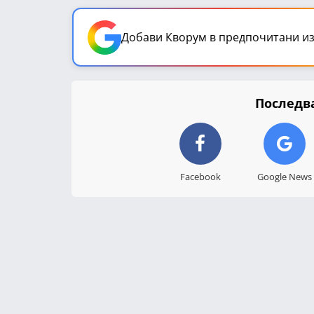
Добави Кворум в предпочитани из
Последва
Facebook
Google News