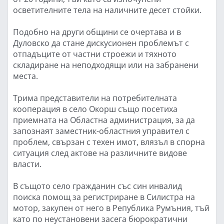
осветителните тела на наличните десет стойки.
Подобно на други общини се очертава и в
Дуловско да стане дискусионен проблемът с
отпадъците от частни строежи и тяхното
складиране на неподходящи или на забранени
места.
Трима представители на потребителната
кооперация в село Окорш също посетиха
приемната на Областна администрация, за да
запознаят заместник-областния управител с
проблем, свързан с техен имот, влязъл в спорна
ситуация след актове на различните видове
власти.
В същото село гражданин със син инвалид
поиска помощ за регистриране в Силистра на
мотор, закупен от него в Република Румъния, тъй
като по неустановени засега бюрократични