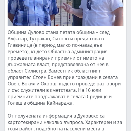
Община Дулово стана петата община – след
Алфатар, Тутракан, Ситово и преди това в
Главиница (в период малко по-назад във
времето), където Областна администрация
проведе планирани приемни от името на
държавната власт, представлявана от нея в
област Силистра. Заместник-областният
управител Стоян Бонев прие граждани в селата
Овен, Вокил и Окорш, където проведе разговори
и със служители в кметствата. На 16 юли
приемните продължават в селата Средище и
Голеш в община Кайнарджа.
От получената информация в Дуловско са
картотекирани няколко въпроса. Характерен и за
този район, подобно на населени места в