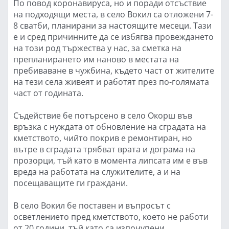
По повод коронавируса, но и поради отсъствие
на подходящи места, в село Вокил са отложени 7-
8 сватби, планирани за настоящите месеци. Тази
е и сред причинните да се избягва провеждането
на този род тържества у нас, за сметка на
препланирането им наново в местата на
пребиваване в чужбина, където част от жителите
на тези села живеят и работят през по-голямата
част от годината.
Съдействие бе потърсено в село Окорш във
връзка с нуждата от обновление на сградата на
кметството, чийто покрив е ремонтиран, но
вътре в сградата трябват врата и дограма на
прозорци, тъй като в момента липсата им е във
вреда на работата на служителите, а и на
посещаващите ги граждани.
В село Вокил бе поставен и въпросът с
осветлението пред кметството, което не работи
от 20 години, тъй като са изпочупени