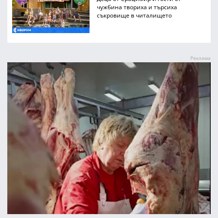
чужбина твориха и търсиха
съкровище в читалището