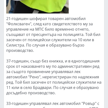
21-годишен шофирал товарен автомобил
"Фолксваген", след като свидетелството му за
управление на МПС било временно отнето,
съощават от пресцентъра на полицията. Той бил
засечен от полицейски служители на 10 юли в
Силистра. По случая е образувано бързо
производство.
37-годишен, също без книжка, и в едногодишния
срок от наказването му по административен ред
за същото провинение управлявал лек
автомобил "Рено", нерегистриран по надлежния
ред. Той бил засечен от полицейски служители на
11 юли в село Брадвари. По случая е образувано
досъдебно производство.
33-годишен управлявал лек автомобил "Ровър" с