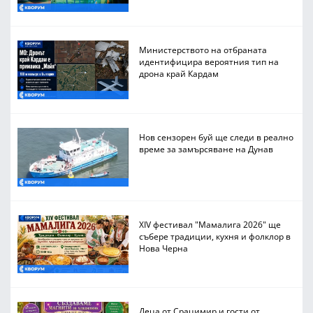
Министерството на отбраната
идентифицира вероятния тип на
дрона край Кардам
Нов сензорен буй ще следи в реално
време за замърсяване на Дунав
XIV фестивал "Мамалига 2026" ще
събере традиции, кухня и фолклор в
Нова Черна
Деца от Срацимир и гости от