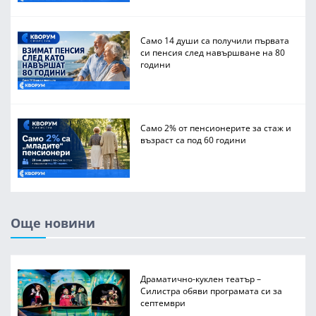
Само 14 души са получили първата
си пенсия след навършване на 80
години
Само 2% от пенсионерите за стаж и
възраст са под 60 години
Още новини
Драматично-куклен театър –
Силистра обяви програмата си за
септември