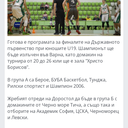
Готова е програмата за финалите на Държавното
първенство при юношите U19. Шампионът ще
бъде излъчен във Варна, като домакин на
турнира от 20 до 26 юли ще е зала "Христо
Борисов".
В група А са Берое, БУБА Баскетбол, Тунджа,
Рилски спортист и Шампион 2006.
Жребият отреди на Доростол да бъде в група Б с
домакините от Черно море Тича, а също така и
отборите на Академик София, ЦСКА, Черноморец
и Левски.