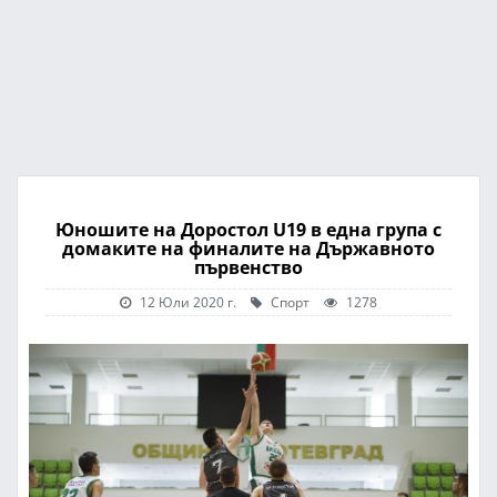
Юношите на Доростол U19 в една група с
домаките на финалите на Държавното
първенство
12 Юли 2020 г.
Спорт
1278