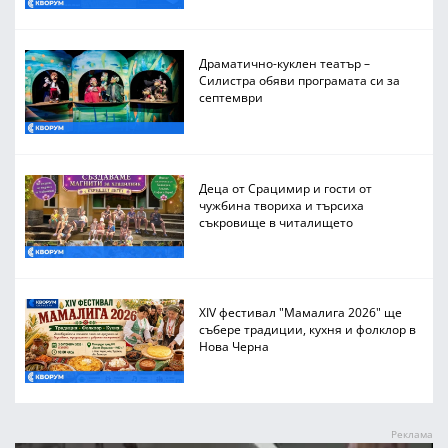
Драматично-куклен театър –
Силистра обяви програмата си за
септември
Деца от Срацимир и гости от
чужбина твориха и търсиха
съкровище в читалището
XIV фестивал "Мамалига 2026" ще
събере традиции, кухня и фолклор в
Нова Черна