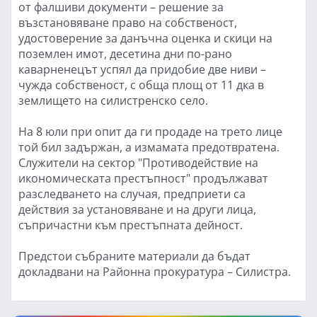
от фалшиви документи – решение за
възстановяване право на собственост,
удостоверение за данъчна оценка и скици на
поземлен имот, десетина дни по-рано
каварненецът успял да придобие две ниви –
чужда собственост, с обща площ от 11 дка в
землището на силистренско село.
На 8 юли при опит да ги продаде на трето лице
той бил задържан, а измамата предотвратена.
Служители на сектор "Противодействие на
икономическата престъпност" продължават
разследването на случая, предприети са
действия за установяване и на други лица,
съпричастни към престъпната дейност.
Предстои събраните материали да бъдат
докладвани на Районна прокуратура – Силистра.