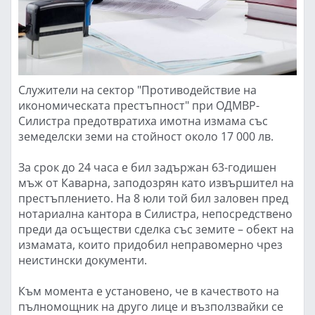
Служители на сектор "Противодействие на
икономическата престъпност" при ОДМВР-
Силистра предотвратиха имотна измама със
земеделски земи на стойност около 17 000 лв.
За срок до 24 часа е бил задържан 63-годишен
мъж от Каварна, заподозрян като извършител на
престъплението. На 8 юли той бил заловен пред
нотариална кантора в Силистра, непосредствено
преди да осъществи сделка със земите – обект на
измамата, които придобил неправомерно чрез
неистински документи.
Към момента е установено, че в качеството на
пълномощник на друго лице и възползвайки се