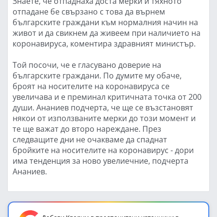
Знаете, че отпаднаха доста мерки и тяхното
отпадане бе свързано с това да върнем
българските граждани към нормалния начин на
живот и да свикнем да живеем при наличието на
коронавируса, коментира здравният министър.
Той посочи, че е гласувано доверие на
българските граждани. По думите му обаче,
броят на носителите на коронавируса се
увеличава и е преминал критичната точка от 200
души. Ананиев подчерта, че ще се възстановят
някои от използваните мерки до този момент и
те ще важат до второ нареждане. През
следващите дни не очакваме да спаднат
бройките на носителите на коронавирус - дори
има тенденция за ново увелиечние, подчерта
Ананиев.