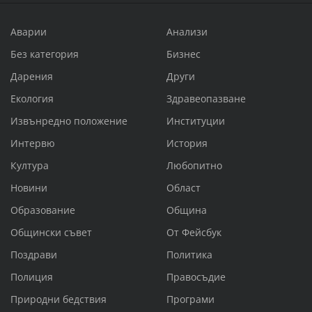
Аварии
Анализи
Без категория
Бизнес
Дарения
Други
Екология
Здравеопазване
Извънредно положение
Институции
Интервю
История
Култура
Любопитно
Новини
Област
Образование
Община
Общински съвет
От Фейсбук
Поздрави
Политика
Полиция
Правосъдие
Природни бедствия
Програми