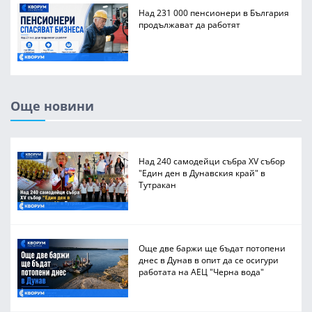
Над 231 000 пенсионери в България
продължават да работят
Още новини
Над 240 самодейци събра XV събор
"Един ден в Дунавския край" в
Тутракан
Още две баржи ще бъдат потопени
днес в Дунав в опит да се осигури
работата на АЕЦ "Черна вода"