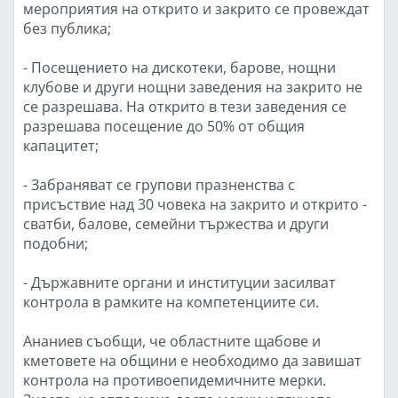
мероприятия на открито и закрито се провеждат
без публика;
- Посещението на дискотеки, барове, нощни
клубове и други нощни заведения на закрито не
се разрешава. На открито в тези заведения се
разрешава посещение до 50% от общия
капацитет;
- Забраняват се групови празненства с
присъствие над 30 човека на закрито и открито -
сватби, балове, семейни тържества и други
подобни;
- Държавните органи и институции засилват
контрола в рамките на компетенциите си.
Ананиев съобщи, че областните щабове и
кметовете на общини е необходимо да завишат
контрола на противоепидемичните мерки.