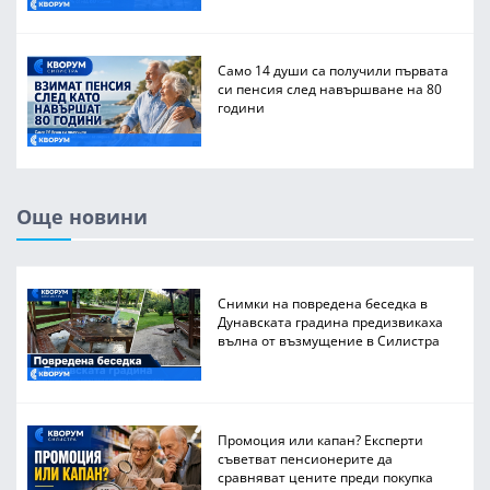
Само 14 души са получили първата
си пенсия след навършване на 80
години
Още новини
Снимки на повредена беседка в
Дунавската градина предизвикаха
вълна от възмущение в Силистра
Промоция или капан? Експерти
съветват пенсионерите да
сравняват цените преди покупка