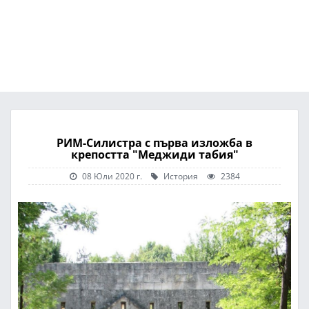
РИМ-Силистра с първа изложба в
крепостта "Меджиди табия"
08 Юли 2020 г.
История
2384