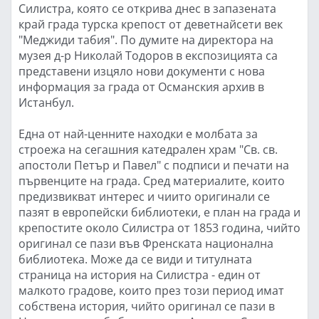
Силистра, която се открива днес в запазената
край града турска крепост от деветнайсети век
"Меджиди табия". По думите на директора на
музея д-р Николай Тодоров в експозицията са
представени изцяло нови документи с нова
информация за града от Османския архив в
Истанбул.
Една от най-ценните находки е молбата за
строежа на сегашния катедрален храм "Св. св.
апостоли Петър и Павел" с подписи и печати на
първенците на града. Сред материалите, които
предизвикват интерес и чиито оригинали се
пазят в европейски библиотеки, е план на града и
крепостите около Силистра от 1853 година, чийто
оригинал се пази във Френската национална
библиотека. Може да се види и титулната
страница на история на Силистра - един от
малкото градове, които през този период имат
собствена история, чийто оригинал се пази в