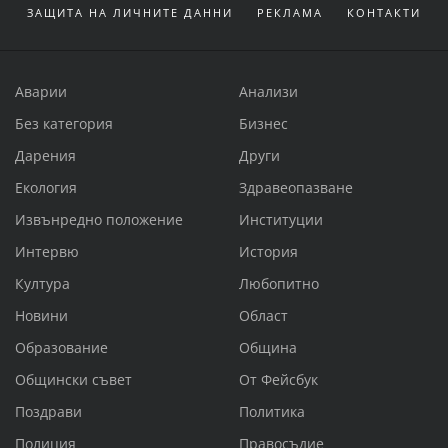
ЗАЩИТА НА ЛИЧНИТЕ ДАННИ
РЕКЛАМА
КОНТАКТИ
Аварии
Анализи
Без категория
Бизнес
Дарения
Други
Екология
Здравеопазване
Извънредно положение
Институции
Интервю
История
Култура
Любопитно
Новини
Област
Образование
Община
Общински съвет
От Фейсбук
Поздрави
Политика
Полиция
Правосъдие