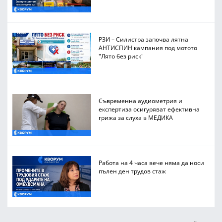
РЗИ – Силистра започва лятна
АНТИСПИН кампания под мотото
"Лято без риск"
Съвременна аудиометрия и
експертиза осигуряват ефективна
грижа за слуха в МЕДИКА
Работа на 4 часа вече няма да носи
пълен ден трудов стаж