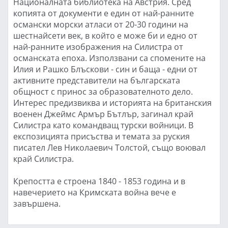
Националната библиотека на Австрия. Сред
копията от документи е един от най-ранните
османски морски атласи от 20-30 години на
шестнайсети век, в който е може би и едно от
най-ранните изображения на Силистра от
османската епоха. Използвани са спомените на
Илия и Рашко Блъскови - син и баща - едни от
активните представители на българската
общност с принос за образователното дело.
Интерес предизвиква и историята на британския
военен Джеймс Армър Бътлър, загинал край
Силистра като командващ турски войници. В
експозицията присъства и темата за руския
писател Лев Николаевич Толстой, също воювал
край Силистра.
Крепостта е строена 1840 - 1853 година и в
навечерието на Кримската война вече е
завършена.