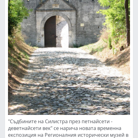
"Съдбините на Силистра през петнайсети -
деветнайсети век" се нарича новата временна
експозиция на Регионалния исторически музей в