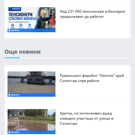
Над 231 000 пенсионери в България
продължават да работят
Още новини
Румънският ферибот "Ostrovit" край
Силистра спря работа
Кратък, но интензивен дъжд
наводни участъци от улици в
Силистра