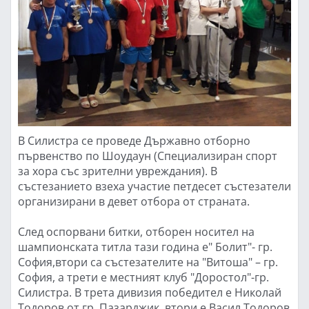
В Силистра се проведе Държавно отборно
първенство по Шоудаун (Специализиран спорт
за хора със зрителни увреждания). В
състезанието взеха участие петдесет състезатели
организирани в девет отбора от страната.
След оспорвани битки, отборен носител на
шампионската титла тази година е" Болит"- гр.
София,втори са състезателите на "Витоша" – гр.
София, а трети е местният клуб "Доростол"-гр.
Силистра. В трета дивизия победител е Николай
Тодоров от гр. Пазарджик, втори е Васил Тодоров