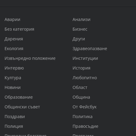
Аварии
Анализи
Без категория
Бизнес
Дарения
Други
Екология
Здравеопазване
Извънредно положение
Институции
Интервю
История
Култура
Любопитно
Новини
Област
Образование
Община
Общински съвет
От Фейсбук
Поздрави
Политика
Полиция
Правосъдие
Природни бедствия
Програми