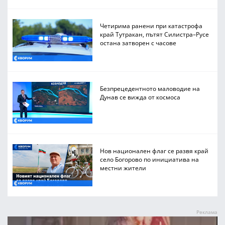
Четирима ранени при катастрофа
край Тутракан, пътят Силистра–Русе
остана затворен с часове
Безпрецедентното маловодие на
Дунав се вижда от космоса
Нов национален флаг се развя край
село Богорово по инициатива на
местни жители