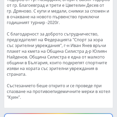
от гр. Благоевград и трети е Цветелин Десев от
гр. Дряново. С купи и медали, снимки за спомен и
в очакване на новото първенство приключи
годишният турнир -2020г.
С благодарност за доброто сътрудничество,
председателят на Федерацията "Спорт за хора
със зрителни увреждания", г-н Иван Янев връчи
плакет на кмета на Община Силистра д-р Юлиян
Найденов. Община Силистра е една от малкото
общини в България, които подкрепят спортните
изяви на хората със зрителни увреждания в
страната.
Състезанието беше открито и се проведе при
спазване на противоепидемичните мерки в хотел
"Куин".