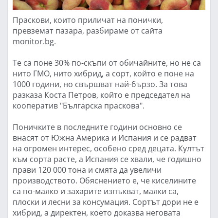
Праскови, които приличат на понички,
превземат пазара, разбираме от сайта
monitor.bg.
Те са поне 30% по-скъпи от обичайните, но не са
нито ГМО, нито хибрид, а сорт, който е поне на
1000 години, но свършват най-бързо. За това
разказа Коста Петров, който е председател на
кооператив "Българска праскова".
Поничките в последните години основно се
внасят от Южна Америка и Испания и се радват
на огромен интерес, особено сред децата. Култът
към сорта расте, а Испания се хвали, че годишно
прави 120 000 тона и смята да увеличи
производството. Обяснението е, че киселините
са по-малко и захарите изпъкват, малки са,
плоски и лесни за консумация. Сортът дори не е
хибрид, а директен, което доказва неговата