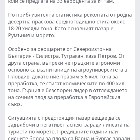
юли се предлага на 33 евроцента за кг там.
По приблизителна статистика реколтата от родна
десертна праскова средногодишно стига около
18-20 хиляди тона. Като основният пазар е
Румъния и морето.
Особено за овощарите от Североизточна
България - Силистра, Тутракан, каза Петров. От
друга страна, въпреки че гръцките агрономи
основно са възпитаници на агроуниверситета в
Пловдив, докато ние правим 5-6 хил. тона за
преработка, те стигат космическите по 400 хил.
тона. Гърция е безспорен лидер в отглеждането
на сочния плод за преработка в Европейския
съюз.
Ситуацията с предстоящия пазар вещае да се
задълбочи в негативен аспект заради липсата на
туристи по морето. Предишните години най-
силните борси за плода са Варна и Бургас заради