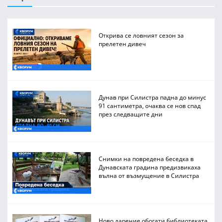
Открива се ловният сезон за
прелетен дивеч
Дунав при Силистра падна до минус
91 сантиметра, очаква се нов спад
през следващите дни
Снимки на повредена беседка в
Дунавската градина предизвикаха
вълна от възмущение в Силистра
Ново дарение обогати библиотеката