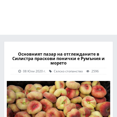
Основният пазар на отглежданите в
Силистра праскови понички е Румъния и
морето
08 Юли 2020 г.
Селско стопанство
2596