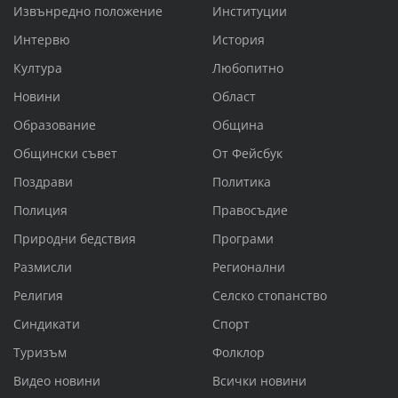
Извънредно положение
Институции
Интервю
История
Култура
Любопитно
Новини
Област
Образование
Община
Общински съвет
От Фейсбук
Поздрави
Политика
Полиция
Правосъдие
Природни бедствия
Програми
Размисли
Регионални
Религия
Селско стопанство
Синдикати
Спорт
Туризъм
Фолклор
Видео новини
Всички новини