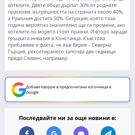
хотелите. Двете общо дърпат 30% от родните
праскови, вътрешността на страната около 40%,
а Румъния достига 50%. Ситуация, която тази
година вероятно значително ще се промени, ако
хотелите по морето стоят празни. И второ заради
гръцката инвазия в Констанца. Към това
прибавяме и факта, че във Верея – Северна
Гърция, реколтирането започва две седмици
преди Сливен, например.
Добави Кворум в предпочитани източници в
Google
Последвайте ни за още новини в: