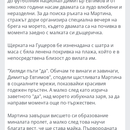
до футболния национал Димитър Евтимов и от
няколко години насам двамата са лудо влюбени и
неразделни. За да поиска ръката на Мартина,
стражът дори организира специална вечеря на
брега на морето, където двамата са на почивка в
момента заедно с малката си дъщеричка.
Щерката на Гущеров бе изненадана с шатра и
маса с бяла ленена покривка на плажа, който е в
непосредствена близост до вилата им.
"Хиляди пъти "да". Обичам те винаги и завинаги,
Димитър Евтимов", сподели щастливата Мартина
в социалните мрежи, показвайки красивия
годежен пръстен. А малко след като изрича
заветното "да", над морето избухнала заря, за да
направи момента още по-тържествен.
Мартина завърши висшето си образование
миналата пролет, а малко след това научи
благата вест, че ще става майка. Първородната