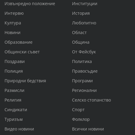
Извънредно положение
Институции
Интервю
История
Култура
Любопитно
Новини
Област
Образование
Община
Общински съвет
От Фейсбук
Поздрави
Политика
Полиция
Правосъдие
Природни бедствия
Програми
Размисли
Регионални
Религия
Селско стопанство
Синдикати
Спорт
Туризъм
Фолклор
Видео новини
Всички новини