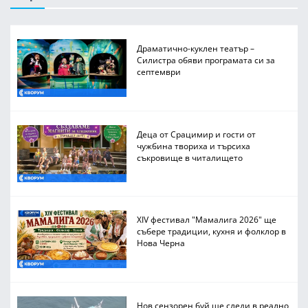
Драматично-куклен театър –
Силистра обяви програмата си за
септември
Деца от Срацимир и гости от
чужбина твориха и търсиха
съкровище в читалището
XIV фестивал "Мамалига 2026" ще
събере традиции, кухня и фолклор в
Нова Черна
Нов сензорен буй ще следи в реално