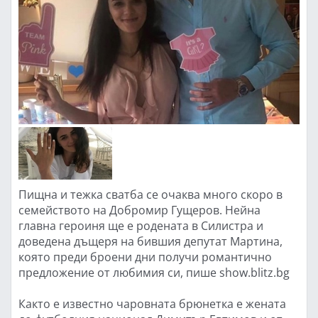
Пищна и тежка сватба се очаква много скоро в
семейството на Добромир Гущеров. Нейна
главна героиня ще е родената в Силистра и
доведена дъщеря на бившия депутат Мартина,
която преди броени дни получи романтично
предложение от любимия си, пише show.blitz.bg
Както е известно чаровната брюнетка е жената