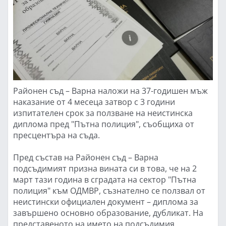
Районен съд – Варна наложи на 37-годишен мъж
наказание от 4 месеца затвор с 3 години
изпитателен срок за ползване на неистинска
диплома пред "Пътна полиция", съобщиха от
пресцентъра на съда.
Пред състав на Районен съд – Варна
подсъдимият призна вината си в това, че на 2
март тази година в сградата на сектор "Пътна
полиция" към ОДМВР, съзнателно се ползвал от
неистински официален документ – диплома за
завършено основно образование, дубликат. На
представеното на името на подсъдимия