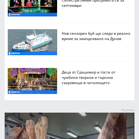
септември
Нов сензорен буй ще следи в реално
време за замърсяване на Дунав
Деца от Срацимир и гости от
чужбина твориха и търсиха
съкровище в читалището