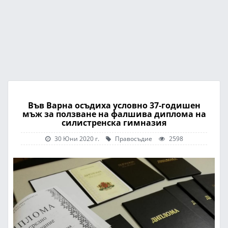
Във Варна осъдиха условно 37-годишен
мъж за ползване на фалшива диплома на
силистренска гимназия
30 Юни 2020 г.
Правосъдие
2598