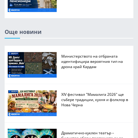
Още новини
Министерството на отбраната
идентифицира вероятния тип на
дрона край Кардам
XIV фестивал "Мамалига 2026" ще
събере традиции, кухня и фолклор в
Нова Черна
Драматично-куклен театър –
Силистра обяви програмата си за