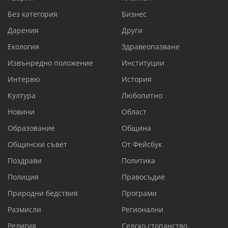
Без категория
Бизнес
Дарения
Други
Екология
Здравеопазване
Извънредно положение
Институции
Интервю
История
Култура
Любопитно
Новини
Област
Образование
Община
Общински съвет
От Фейсбук
Поздрави
Политика
Полиция
Правосъдие
Природни бедствия
Програми
Размисли
Регионални
Религия
Селско стопанство