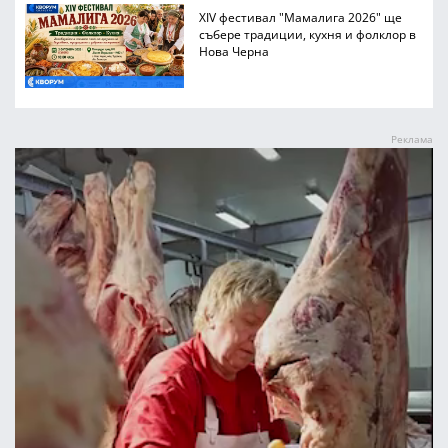
XIV фестивал "Мамалига 2026" ще
събере традиции, кухня и фолклор в
Нова Черна