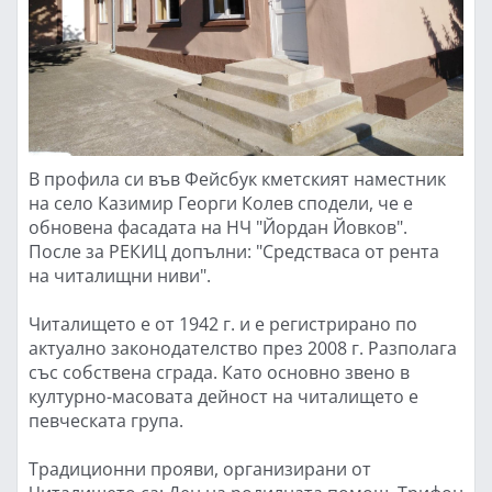
В профила си във Фейсбук кметският наместник
на село Казимир Георги Колев сподели, че е
обновена фасадата на НЧ "Йордан Йовков".
После за РЕКИЦ допълни: "Средстваса от рента
на читалищни ниви".
Читалището е от 1942 г. и е регистрирано по
актуално законодателство през 2008 г. Разполага
със собствена сграда. Като основно звено в
културно-масовата дейност на читалището е
певческата група.
Традиционни прояви, организирани от