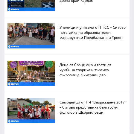
дрона край Кардам
Ученици и учители от ПГСС – Ситово
потеглиха на образователен
маршрут към Предбалкана и Троян
Деца от Срацимир и гости от
чужбина твориха и търсиха
съкровище в читалището
Самодейци от НЧ "Възраждане 2017"
– Ситово представиха българския
фолклор в Шкорпиловци