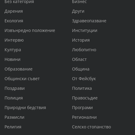
Без категория
Бизнес
Дарения
Други
Екология
Здравеопазване
Извънредно положение
Институции
Интервю
История
Култура
Любопитно
Новини
Област
Образование
Община
Общински съвет
От Фейсбук
Поздрави
Политика
Полиция
Правосъдие
Природни бедствия
Програми
Размисли
Регионални
Религия
Селско стопанство