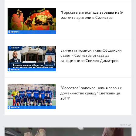
"Горската аптека" ще зарадва най-
малките зрители в Силистра
Етичната комисия към Общински
съвет – Силистра отказа да
санкционира Свилен Димитров
"Доростол" започва новия сезон с
домакинство срещу "Светкавица
2014"