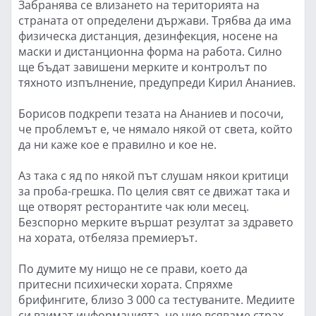
Забранява се влизането на територията на
страната от определени държави. Трябва да има
физическа дистанция, дезинфекция, носене на
маски и дистанционна форма на работа. Силно
ще бъдат завишени мерките и контролът по
тяхното изпълнение, предупреди Кирил Ананиев.
Борисов подкрепи тезата на Ананиев и посочи,
че проблемът е, че нямало някой от света, който
да ни каже кое е правилно и кое не.
Аз така с яд по някой път слушам някои критици
за проба-грешка. По целия свят се движат така и
ще отворят ресторантите чак юли месец.
Безспорно мерките вършат резултат за здравето
на хората, отбеляза премиерът.
По думите му нищо не се прави, което да
притесни психически хората. Спряхме
брифингите, близо 3 000 са тестуваните. Медиите
си взимат информацията, не ние всяваме страх,