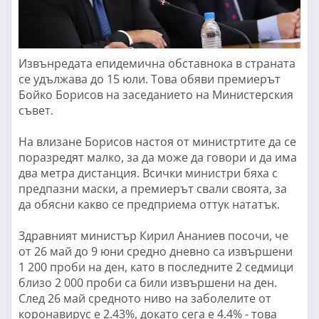
Извънредата епидемична обставнока в страната
се удължава до 15 юли. Това обяви премиерът
Бойко Борисов на заседанието на Министерския
съвет.
На влизане Борисов настоя от министртите да се
поразредят малко, за да може да говори и да има
два метра дистанция. Всички министри бяха с
предпазни маски, а премиерът свали своята, за
да обясни какво се предприема оттук нататък.
Здравният министър Кирил Ананиев посочи, че
от 26 май до 9 юни средно дневно са извършени
1 200 проби на ден, като в последните 2 седмици
близо 2 000 проби са били извършени на ден.
След 26 май средното ниво на заболелите от
коронавирус е 2.43%, докато сега е 4.4% - това