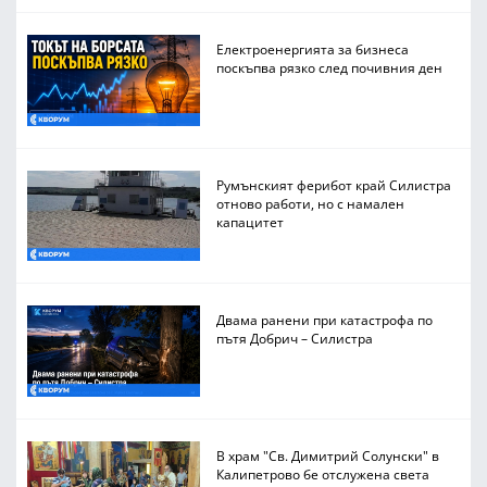
Електроенергията за бизнеса
поскъпва рязко след почивния ден
Румънският ферибот край Силистра
отново работи, но с намален
капацитет
Двама ранени при катастрофа по
пътя Добрич – Силистра
В храм "Св. Димитрий Солунски" в
Калипетрово бе отслужена света