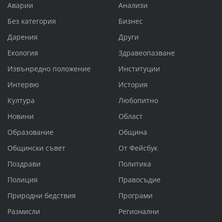
Аварии
Анализи
Без категория
Бизнес
Дарения
Други
Екология
Здравеопазване
Извънредно положение
Институции
Интервю
История
Култура
Любопитно
Новини
Област
Образование
Община
Общински съвет
От Фейсбук
Поздрави
Политика
Полиция
Правосъдие
Природни бедствия
Програми
Размисли
Регионални