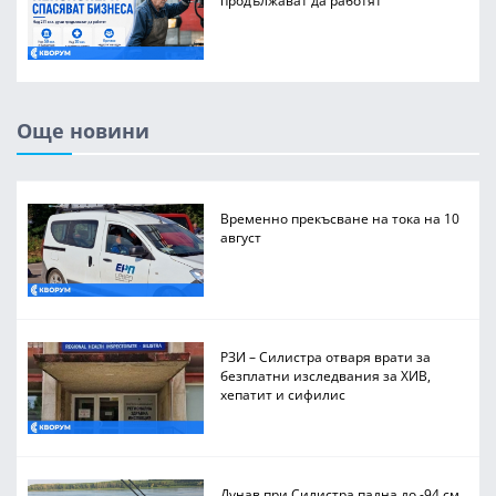
продължават да работят
Още новини
Временно прекъсване на тока на 10
август
РЗИ – Силистра отваря врати за
безплатни изследвания за ХИВ,
хепатит и сифилис
Дунав при Силистра падна до -94 см