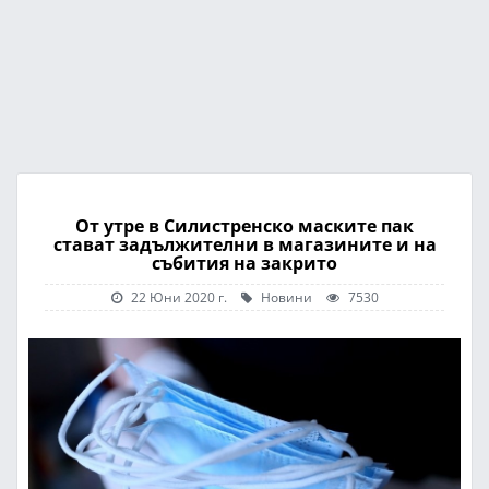
От утре в Силистренско маските пак
стават задължителни в магазините и на
събития на закрито
22 Юни 2020 г.
Новини
7530