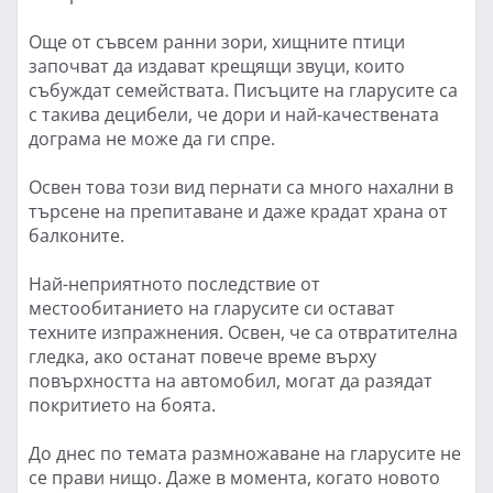
Още от съвсем ранни зори, хищните птици
започват да издават крещящи звуци, които
събуждат семействата. Писъците на гларусите са
с такива децибели, че дори и най-качествената
дограма не може да ги спре.
Освен това този вид пернати са много нахални в
търсене на препитаване и даже крадат храна от
балконите.
Най-неприятното последствие от
местообитанието на гларусите си остават
техните изпражнения. Освен, че са отвратителна
гледка, ако останат повече време върху
повърхността на автомобил, могат да разядат
покритието на боята.
До днес по темата размножаване на гларусите не
се прави нищо. Даже в момента, когато новото