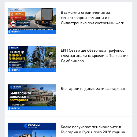
Възможни ограничения за
тежкотоварни камиони и в
Силистренско при екстремни жеги
ЕРП Север ще обезопаси трафопост
след загинали щъркели в Полковник
Ламбриново
Българските дипломати застаряват
Колко получават пенсионерите в
България и Русия през 2026 година