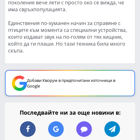
поколение вече лети с просто око се вижда, че
има свръхпопулацията.
Единствения по-хуманен начин за справяне с
птиците към момента са специални устройства,
които издават звук на по-голям от тях хищник,
който да ги плаши. Но тази техника била много
скъпа.
Добави Кворум в предпочитани източници в
Google
Последвайте ни за още новини в: