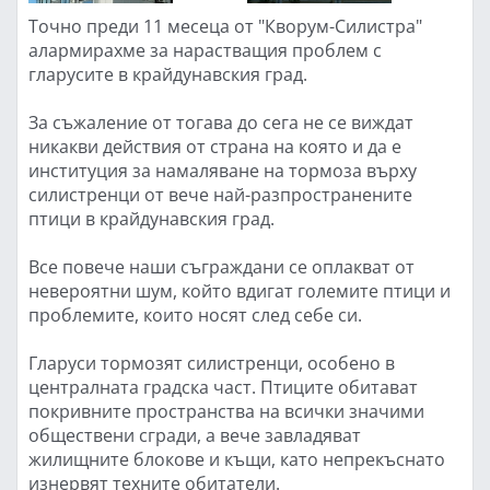
Точно преди 11 месеца от "Кворум-Силистра"
алармирахме за нарастващия проблем с
гларусите в крайдунавския град.
За съжаление от тогава до сега не се виждат
никакви действия от страна на която и да е
институция за намаляване на тормоза върху
силистренци от вече най-разпространените
птици в крайдунавския град.
Все повече наши съграждани се оплакват от
невероятни шум, който вдигат големите птици и
проблемите, които носят след себе си.
Гларуси тормозят силистренци, особено в
централната градска част. Птиците обитават
покривните пространства на всички значими
обществени сгради, а вече завладяват
жилищните блокове и къщи, като непрекъснато
изнервят техните обитатели.