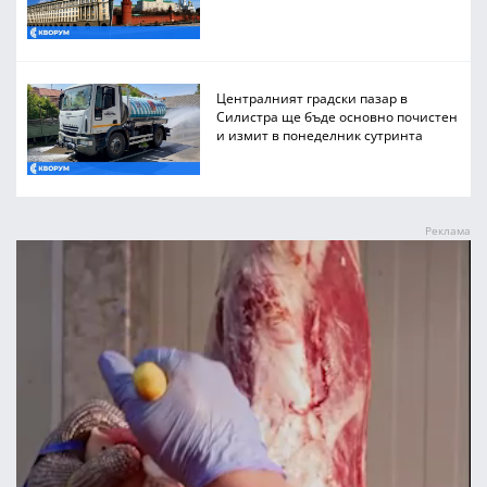
Централният градски пазар в
Силистра ще бъде основно почистен
и измит в понеделник сутринта