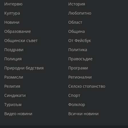
Интервю
История
Култура
Любопитно
Новини
Област
Образование
Община
Общински съвет
От Фейсбук
Поздрави
Политика
Полиция
Правосъдие
Природни бедствия
Програми
Размисли
Регионални
Религия
Селско стопанство
Синдикати
Спорт
Туризъм
Фолклор
Видео новини
Всички новини