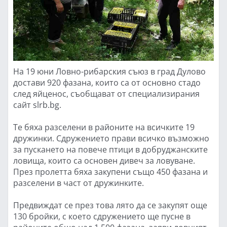
На 19 юни Ловно-рибарския съюз в град Дулово
достави 920 фазана, които са от основно стадо
след яйценос, съобщават от специализирания
сайт slrb.bg.
Те бяха разселени в районите на всичките 19
дружинки. Сдружението прави всичко възможно
за пускането на повече птици в добруджанските
ловища, които са основен дивеч за ловуване.
През пролетта бяха закупени също 450 фазана и
разселени в част от дружинките.
Предвиждат се през това лято да се закупят още
130 бройки, с което сдружението ще пусне в