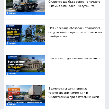
Силистра ще бъде основно почистен
и измит в понеделник сутринта
ЕРП Север ще обезопаси трафопост
след загинали щъркели в Полковник
Ламбриново
Българските дипломати застаряват
Възможни ограничения за
тежкотоварни камиони и в
Силистренско при екстремни жеги