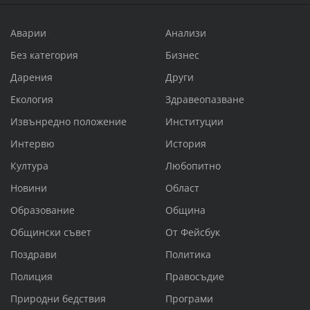
Аварии
Анализи
Без категория
Бизнес
Дарения
Други
Екология
Здравеопазване
Извънредно положение
Институции
Интервю
История
Култура
Любопитно
Новини
Област
Образование
Община
Общински съвет
От Фейсбук
Поздрави
Политика
Полиция
Правосъдие
Природни бедствия
Програми