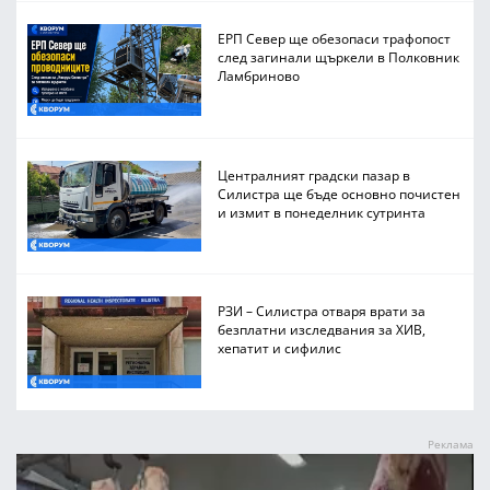
ЕРП Север ще обезопаси трафопост
след загинали щъркели в Полковник
Ламбриново
Централният градски пазар в
Силистра ще бъде основно почистен
и измит в понеделник сутринта
РЗИ – Силистра отваря врати за
безплатни изследвания за ХИВ,
хепатит и сифилис