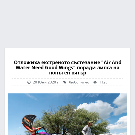
Отложиха екстреното състезание "Air And
Water Need Good Wings" поради липса на
попътен вятър
20 Юни 2020 г.
Любопитно
1128