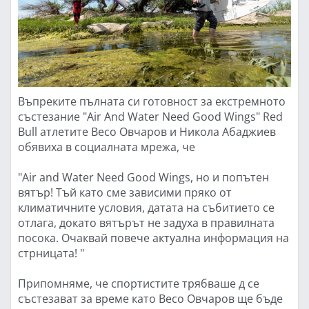
Въпреките пълната си готовност за екстремното
състезание "Air And Water Need Good Wings" Red
Bull атлетите Весо Овчаров и Никола Абаджиев
обявиха в социалната мрежа, че
"Air and Water Need Good Wings, но и попътен
вятър! Тъй като сме зависими пряко от
климатичните условия, датата на събитието се
отлага, докато вятърът не задуха в правилната
посока. Очаквай повече актуална информация на
стрницата! "
Припомняме, че спортистите трябваше д се
състезават за време като Весо Овчаров ще бъде