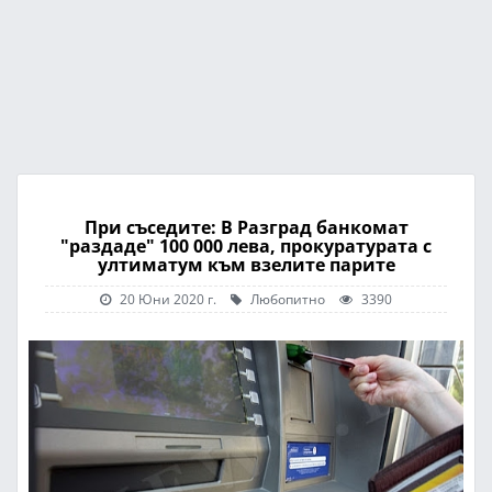
При съседите: В Разград банкомат
"раздаде" 100 000 лева, прокуратурата с
ултиматум към взелите парите
20 Юни 2020 г.
Любопитно
3390