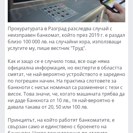
Прокуратурата в Разград разследва случай с
неизправен банкомат, който през 2019 г. е раздал
близо 100 000 лв. на случайни хора, използващи
услугите му, пише вестник "Труд".
Как и защо се е случило това, все още няма
официална информация, но експерти в областта
смятат, че най-вероятно устройството е заредено
по погрешен начин. На практика слотовете за
банкноти с нисък номинал са разменени с тези с
висок. Това значи, че, когато машината трябва да
ни даде банкнота от 10 лв., тя най-вероятно е
давала такава от 20, 50 или 100 лв.
Принципът, на който работят банкоматите, е
свързан само и единствено с броенето на
банкноти. Чисто технологично по-старите