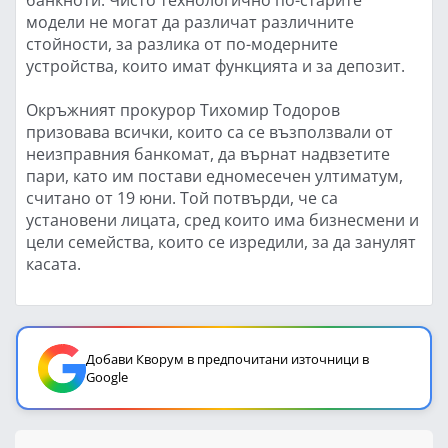
модели не могат да различат различните
стойности, за разлика от по-модерните
устройства, които имат функцията и за депозит.
Окръжният прокурор Тихомир Тодоров
призовава всички, които са се възползвали от
неизправния банкомат, да върнат надвзетите
пари, като им постави едномесечен ултиматум,
считано от 19 юни. Той потвърди, че са
установени лицата, сред които има бизнесмени и
цели семейства, които се изредили, за да занулят
касата.
Добави Кворум в предпочитани източници в
Google