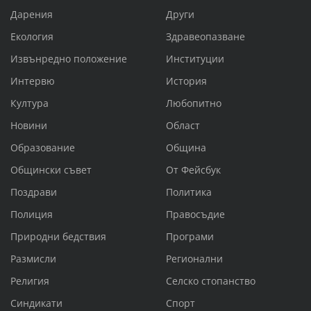
Дарения
Други
Екология
Здравеопазване
Извънредно положение
Институции
Интервю
История
Култура
Любопитно
Новини
Област
Образование
Община
Общински съвет
От Фейсбук
Поздрави
Политика
Полиция
Правосъдие
Природни бедствия
Програми
Размисли
Регионални
Религия
Селско стопанство
Синдикати
Спорт