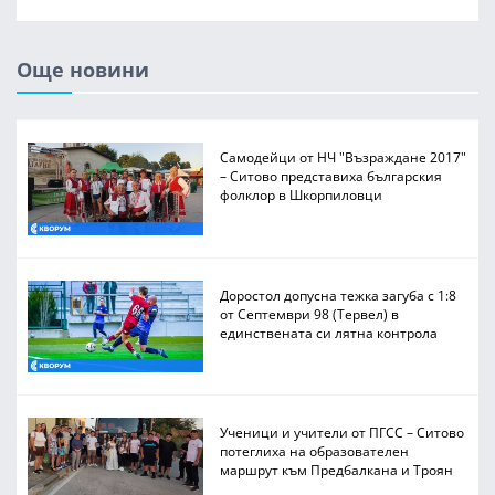
Още новини
Самодейци от НЧ "Възраждане 2017"
– Ситово представиха българския
фолклор в Шкорпиловци
Доростол допусна тежка загуба с 1:8
от Септември 98 (Тервел) в
единствената си лятна контрола
Ученици и учители от ПГСС – Ситово
потеглиха на образователен
маршрут към Предбалкана и Троян