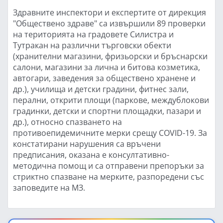
Здравните инспектори и експертите от дирекция
"Обществено здраве" са извършили 89 проверки
на територията на градовете Силистра и
Тутракан на различни търговски обекти
(хранителни магазини, фризьорски и бръснарски
салони, магазини за лична и битова козметика,
автогари, заведения за обществено хранене и
др.), училища и детски градини, фитнес зали,
перални, открити площи (паркове, междублокови
градинки, детски и спортни площадки, пазари и
др.), относно спазването на
противоепидемичните мерки срещу COVID-19. За
констатирани нарушения са връчени
предписания, оказана е консултативно-
методична помощ и са отправени препоръки за
стриктно спазване на мерките, разпоредени със
заповедите на МЗ.