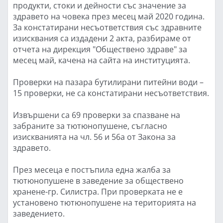
продукти, стоки и дейности със значение за
здравето на човека през месец май 2020 година.
За констатирани несъответствия със здравните
изисквания са издадени 2 акта, разбираме от
отчета на дирекция "Обществено здраве" за
месец май, качена на сайта на институцията.
Проверки на пазара бутилирани питейни води –
15 проверки, не са констатирани несъответствия.
Извършени са 69 проверки за спазване на
забраните за тютюнопушене, съгласно
изискванията на чл. 56 и 56а от Закона за
здравето.
През месеца е постъпила една жалба за
тютюнопушене в заведение за обществено
хранене-гр. Силистра. При проверката не е
установено тютюнопушене на територията на
заведението.