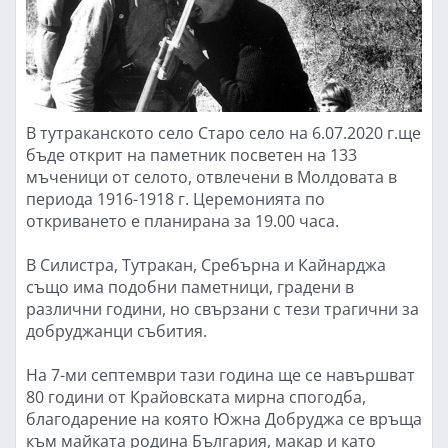
В тутраканското село Старо село на 6.07.2020 г.ще
бъде открит на паметник посветен на 133
мъченици от селото, отвлечени в Молдовата в
периода 1916-1918 г. Церемонията по
откриването е планирана за 19.00 часа.
В Силистра, Тутракан, Сребърна и Кайнарджа
също има подобни паметници, градени в
различни години, но свързани с тези трагични за
добруджанци събития.
На 7-ми септември тази година ще се навършват
80 години от Крайовската мирна спогодба,
благодарение на която Южна Добруджа се връща
към майката родина България, макар и като