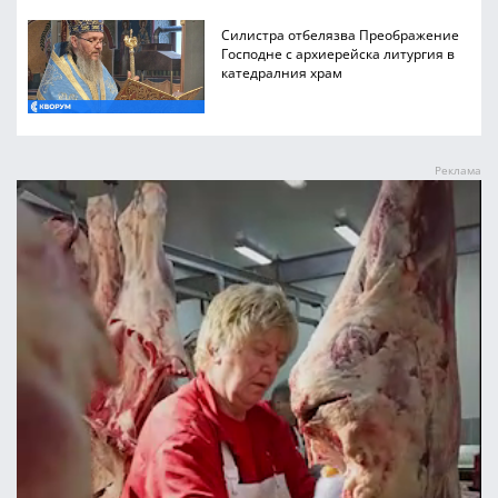
Силистра отбелязва Преображение
Господне с архиерейска литургия в
катедралния храм