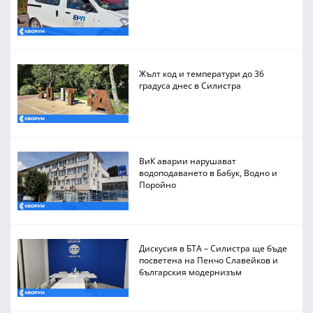
Жълт код и температури до 36
градуса днес в Силистра
ВиК аварии нарушават
водоподаването в Бабук, Водно и
Поройно
Дискусия в БТА – Силистра ще бъде
посветена на Пенчо Славейков и
българския модернизъм