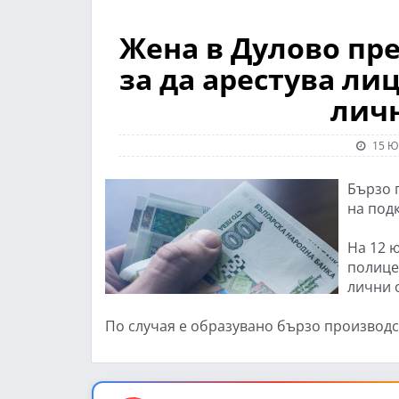
Жена в Дулово пр
за да арестува ли
лич
15 Ю
Бързо 
на под
На 12 
полице
лични 
По случая е образувано бързо производств