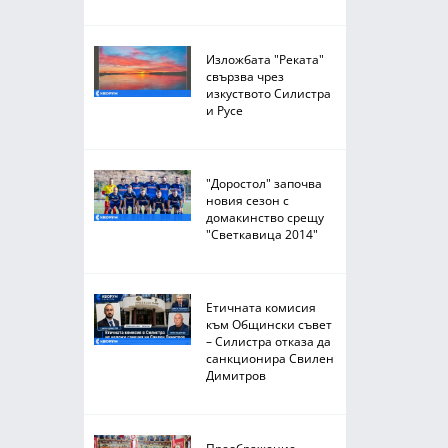
Изложбата "Реката"
свързва чрез
изкуството Силистра
и Русе
"Доростол" започва
новия сезон с
домакинство срещу
"Светкавица 2014"
Етичната комисия
към Общински съвет
– Силистра отказа да
санкционира Свилен
Димитров