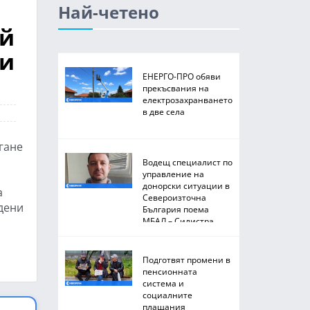
Най-четено
ай
ни
ЕНЕРГО-ПРО обяви
прекъсвания на
електрозахранването
в две села
гане
Водещ специалист по
управление на
донорски ситуации в
а
Североизточна
едени
България поема
МБАЛ – Силистра
Подготвят промени в
пенсионната
система и
социалните
плащания