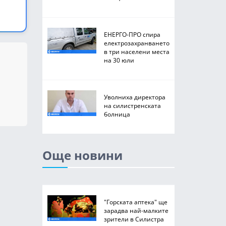
ЕНЕРГО-ПРО спира
електрозахранването
в три населени места
на 30 юли
Уволниха директора
на силистренската
болница
Още новини
"Горската аптека" ще
зарадва най-малките
зрители в Силистра