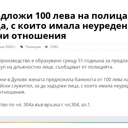
едложи 100 лева на полиц
ца, с които имала неуреде
ни отношения
ни 2020 г.
Полиция
2592
производство е образувано срещу 51-годишна за предла
куп на длъжностно лице, съобщават от полицията.
юни в Дулово жената предложила банкнота от 100 лева н
йски служител, за да задържи лица, с които имала неур
отношения.
о по чл. 304а във връзка с чл.304, ал.1.