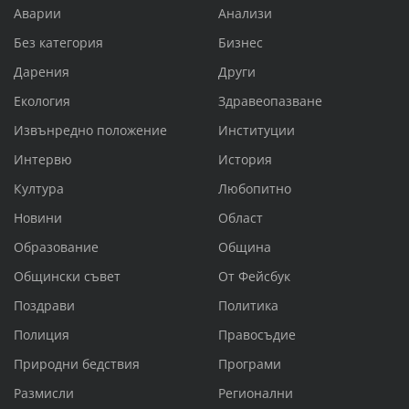
Аварии
Анализи
Без категория
Бизнес
Дарения
Други
Екология
Здравеопазване
Извънредно положение
Институции
Интервю
История
Култура
Любопитно
Новини
Област
Образование
Община
Общински съвет
От Фейсбук
Поздрави
Политика
Полиция
Правосъдие
Природни бедствия
Програми
Размисли
Регионални