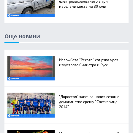
електрозахранването в три
населени места на 30 юли
Още новини
Изложбата "Реката" свързва чрез
изкуството Силистра и Русе
"Доростол" започва новия сезон с
домакинство срещу "Светкавица
2014"