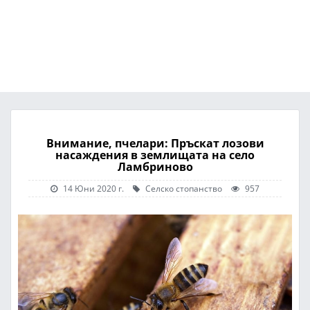
Внимание, пчелари: Пръскат лозови
насаждения в землищата на село
Ламбриново
14 Юни 2020 г.
Селско стопанство
957