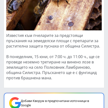
Известия към пчеларите за предстоящи
пръскания на земеделски площи с препарати за
растителна защита пуснаха от община Силистра.
В понеделник, 15 юни, от 7:00 ч. до 11:00 ч., ще се
проведе неземно третиране на винено лозе в
землището на село Полковник Ламбриново,
община Силистра. Пръскането ще е с фунгицид
против брашнена мана.
Добави Кворум в предпочитани източници в
Google