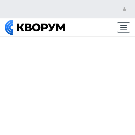
Toggl
navig