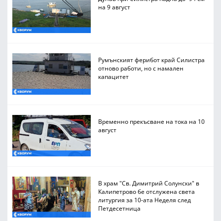
на 9 август
Румънският ферибот край Силистра
отново работи, но с намален
капацитет
Временно прекъсване на тока на 10
август
В храм "Св. Димитрий Солунски" в
Калипетрово бе отслужена света
литургия за 10-ата Неделя след
Петдесетница