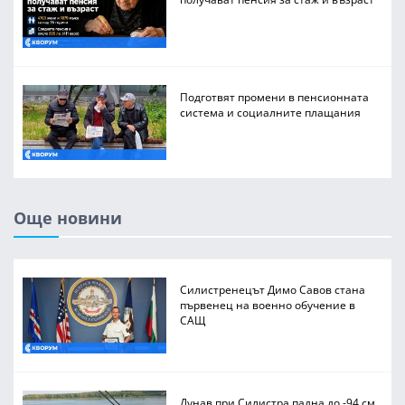
Подготвят промени в пенсионната
система и социалните плащания
Още новини
Силистренецът Димо Савов стана
първенец на военно обучение в
САЩ
Дунав при Силистра падна до -94 см