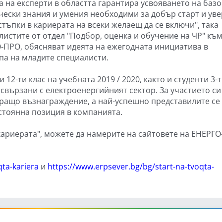
а на експерти в областта гарантира усвояването на баз
чески знания и умения необходими за добър старт и ув
стъпки в кариерата на всеки желаещ да се включи", така
листите от отдел "Подбор, оценка и обучение на ЧР" къ
-ПРО, обясняват идеята на ежегодната инициатива в
па на младите специалисти.
12-ти клас на учебната 2019 / 2020, както и студенти 3-т
 свързани с електроенергийният сектор. За участието си
ащо възнаграждение, а най-успешно представилите се
стоянна позиция в компанията.
ариерата", можете да намерите на сайтовете на ЕНЕРГО
ta-kariera
и
https://www.erpsever.bg/bg/start-na-tvoqta-