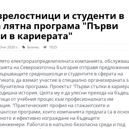
зрелостници и студенти в
а лятна програма "Първи
и в кариерата"
Юни 2020 г.
Бизнес
1025
 лято електроразпределителната компанията, обслужва
рията на Североизточна България отправя предложени
вършващите средношколци и студентите в сферата на
тиката, да вземат участие в специално организираната з
обучителна програма. Проектът "Първи стъпки в кариер
годишна история. Целта му е да улесни прехода на бъде
тици от учебния процес към професионалната им
ация. "Практическият профил на стажантските и
кантски програми, които компанията предлага са в осно
лното и ефективно изграждане на бъдещите
оинженери. Работата в напълно безопасна среда и под