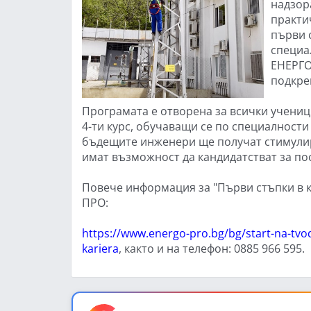
надзор
практи
първи 
специа
ЕНЕРГО
подкре
Програмата е отворена за всички ученици 
4-ти курс, обучаващи се по специалности
бъдещите инженери ще получат стимулир
имат възможност да кандидатстват за по
Повече информация за "Първи стъпки в к
ПРО:
https://www.energo-pro.bg/bg/start-na-tvoq
kariera
, както и на телефон: 0885 966 595.