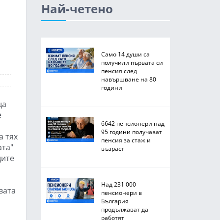
Най-четено
Само 14 души са
получили първата си
пенсия след
навършване на 80
години
ща
е
6642 пенсионери над
95 години получават
а тях
пенсия за стаж и
ата"
възраст
щите
Над 231 000
вата
пенсионери в
България
продължават да
работят