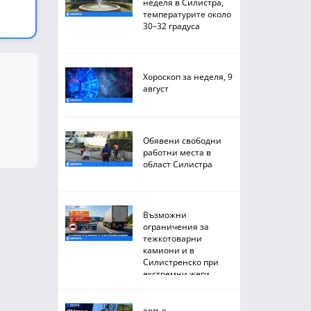
неделя в Силистра,
температурите около
30–32 градуса
Хороскоп за неделя, 9
август
Обявени свободни
работни места в
област Силистра
Възможни
ограничения за
тежкотоварни
камиони и в
Силистренско при
екстремни жеги