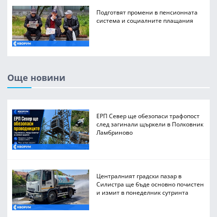
Подготвят промени в пенсионната
система и социалните плащания
Още новини
ЕРП Север ще обезопаси трафопост
след загинали щъркели в Полковник
Ламбриново
Централният градски пазар в
Силистра ще бъде основно почистен
и измит в понеделник сутринта