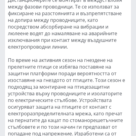
между фазови проводници. Те се използват за
фиксиране на разстоянията и възпрепятстване
на допира между проводниците, като
посредством абсорбиране на вибрации и
люлеене водят до намаляване на аварийните
изключвания при контакт между въздушните
електропроводни линии.
По време на активния сезон на гнездене на
прелетните птици се избягва поставяне на
защитни платформи поради вероятността от
изоставяне на гнездото от птиците. Този сезон е
подходящ за монтиране на птицезащитни
устройства върху проводниците и изолаторите
по електрическите стълбове. Устройствата
осигуряват защита на птиците от контакт с
електроразпределителната мрежа, като пречат
на пернатите да кацат по стоманорешетъчните
стълбовете и по този начин ги предпазват от
попадане под напрежение. Изработени са от