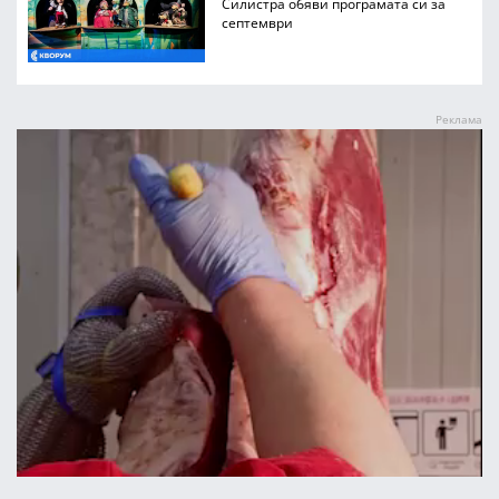
Силистра обяви програмата си за
септември