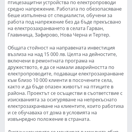
птицезащитни устройства по електропроводи
средно напрежение. Работата по обезопасяване
беше изпълнена от специалисти, обучени за
работа под напрежение без да бъде прекъсвано
на електрозахранването в селата Гарван,
Главиница, Зафирово, Нова Черна и Тертер.
Общата стойност на направената инвестиция
възлиза на над 15 000 лв. Целта на дейностите,
включени в ремонтната програма на
дружеството, е да се намали аварийността по
електропроводите, подаващи електрозахранване
към близо 10 000 клиенти в посочените села,
както и да бъде опазен животът на птиците в
района. Проектът се осъществи в съответствие с
изискванията за осигуряване на непрекъснато
електрозахранване на клиентите, които работиха
и се обучаваха от дома в условията на
извънредно положение в страната.
Дистанционерите се монтират в междустълбия