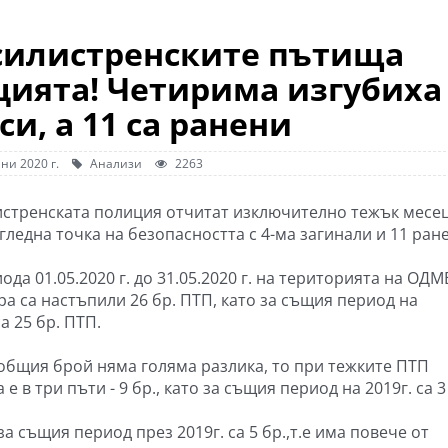
 силистренските пътища
цията! Четирима изгубиха
си, а 11 са ранени
ни 2020 г.
Анализи
2263
истренската полиция отчитат изключително тежък месе
гледна точка на безопасността с 4-ма загинали и 11 ран
ода 01.05.2020 г. до 31.05.2020 г. на територията на ОДМ
ра са настъпили 26 бр. ПТП, като за същия период на
са 25 бр. ПТП.
 общия брой няма голяма разлика, то при тежките ПТП
 е в три пъти - 9 бр., като за същия период на 2019г. са 3
за същия период през 2019г. са 5 бр.,т.е има повече от