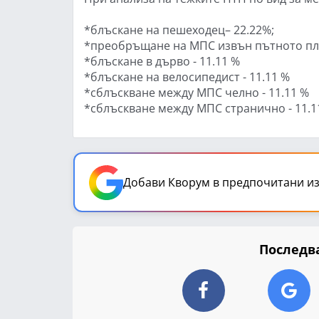
*блъскане на пешеходец– 22.22%;
*преобръщане на МПС извън пътното пла
*блъскане в дърво - 11.11 %
*блъскане на велосипедист - 11.11 %
*сблъскване между МПС челно - 11.11 %
*сблъскване между МПС странично - 11.1
Добави Кворум в предпочитани из
Последва