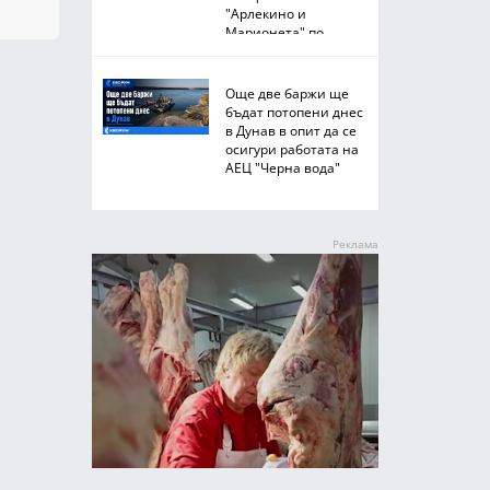
"Арлекино и
Марионета" по
Южното Черноморие
Още две баржи ще
бъдат потопени днес
в Дунав в опит да се
осигури работата на
АЕЦ "Черна вода"