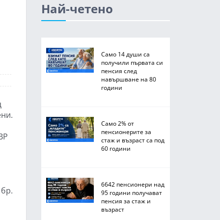
Най-четено
Само 14 души са
получили първата си
пенсия след
навършване на 80
години
ц
ени.
Само 2% от
пенсионерите за
ВР
стаж и възраст са под
60 години
6642 пенсионери над
 бр.
95 години получават
пенсия за стаж и
възраст