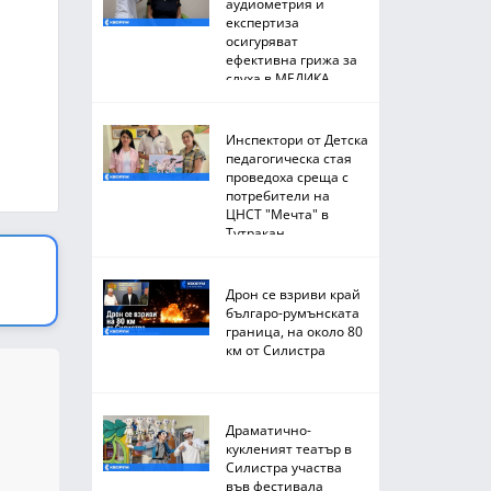
аудиометрия и
експертиза
осигуряват
ефективна грижа за
слуха в МЕДИКА
Инспектори от Детска
педагогическа стая
проведоха среща с
потребители на
ЦНСТ "Мечта" в
Тутракан
Дрон се взриви край
българо-румънската
граница, на около 80
км от Силистра
Драматично-
кукленият театър в
Силистра участва
във фестивала