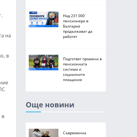
.
Над 231 000
пенсионери в
България
продължават да
та на
работят
о, в
Подготвят промени в
пенсионната
система и
социалните
плащания
ение
ПС
Още новини
 в
Съвременна