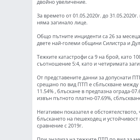
двойно увеличение.
За времето от 01.05.2020г. до 31.05.2020г
няма загинало лице.
Общо пътните инциденти са 26 за месеца 
двете най-големи общини Силистра и Дул
Тежките катастрофи са 9 на брой, като 10
съотношение 5:4, като и четиримата заг
От представените данни за допуснати ПТП 
срещано по вид ПТП е сблъскване между
11.54% , блъскане в предпазна ограда-0
извън пътното платно-07.69%, сблъскван
Негативен показател е обстоятелството, ч
блъскането на пешеходец и устойчивост 
сравнение с 2019г.
При анализа на тежките ПТП по вид за ме