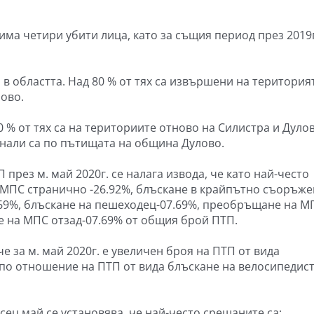
. има четири убити лица, като за същия период през 2019г
в областта. Над 80 % от тях са извършени на територия
ово.
0 % от тях са на териториите отново на Силистра и Дулов
инали са по пътищата на община Дулово.
през м. май 2020г. се налага извода, че като най-често
 МПС странично -26.92%, блъскане в крайпътно съоръж
7.69%, блъскане на пешеходец-07.69%, преобръщане на М
е на МПС отзад-07.69% от общия брой ПТП.
е за м. май 2020г. е увеличен броя на ПТП от вида
по отношение на ПТП от вида блъскане на велосипедист
сец май се установява, че най-често срещаните са: