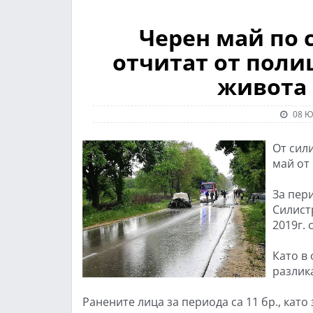
Черен май по
отчитат от поли
живота 
08 Ю
От сил
май от 
За пери
Силист
2019г. 
Като в
разлика
Ранените лица за периода са 11 бр., като 