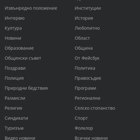
Извънредно положение
Институции
Интервю
История
Култура
Любопитно
Новини
Област
Образование
Община
Общински съвет
От Фейсбук
Поздрави
Политика
Полиция
Правосъдие
Природни бедствия
Програми
Размисли
Регионални
Религия
Селско стопанство
Синдикати
Спорт
Туризъм
Фолклор
Видео новини
Всички новини