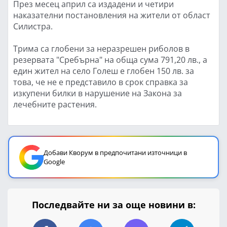
През месец април са издадени и четири
наказателни постановления на жители от област
Силистра.
Трима са глобени за неразрешен риболов в
резервата "Сребърна" на обща сума 791,20 лв., а
един жител на село Голеш е глобен 150 лв. за
това, че не е представило в срок справка за
изкупени билки в нарушение на Закона за
лечебните растения.
Добави Кворум в предпочитани източници в
Google
Последвайте ни за още новини в: