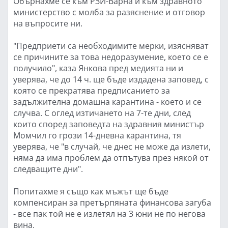
Обърнахме се към РЗИ-Варна и към здравното
министерство с молба за разяснение и отговор
на въпросите ни.
"Предприети са необходимите мерки, изясняват
се причините за това недоразумение, което се е
получило", каза Янкова пред медията ни и
уверява, че до 14 ч. ще бъде издадена заповед, с
която се прекратява предписанието за
задължителна домашна карантина - което и се
случва. С оглед изтичането на 7-те дни, след
които според заповедта на здравния министър
Момчил го грози 14-дневна карантина, тя
уверява, че "в случай, че днес не може да излети,
няма да има проблем да отпътува през някой от
следващите дни".
Попитахме я също как мъжът ще бъде
компенсиран за претърпяната финансова загуба
- все пак той не е излетял на 3 юни не по негова
вина.