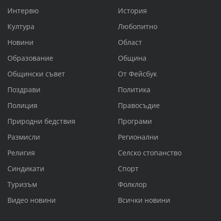
Интервю
История
Култура
Любопитно
Новини
Област
Образование
Община
Общински съвет
От Фейсбук
Поздрави
Политика
Полиция
Правосъдие
Природни бедствия
Програми
Размисли
Регионални
Религия
Селско стопанство
Синдикати
Спорт
Туризъм
Фолклор
Видео новини
Всички новини