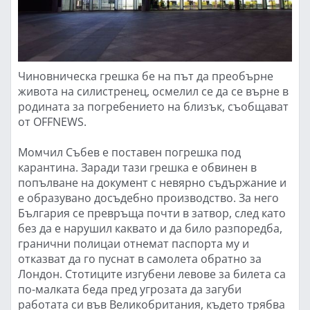
Чиновническа грешка бе на път да преобърне
живота на силистренец, осмелил се да се върне в
родината за погребението на близък, съобщават
от OFFNEWS.
Момчил Събев е поставен погрешка под
карантина. Заради тази грешка е обвинен в
попълване на документ с невярно съдържание и
е образувано досъдебно производство. За него
България се превръща почти в затвор, след като
без да е нарушил каквато и да било разпоредба,
гранични полицаи отнемат паспорта му и
отказват да го пуснат в самолета обратно за
Лондон. Стотиците изгубени левове за билета са
по-малката беда пред угрозата да загуби
работата си във Великобритания, където трябва