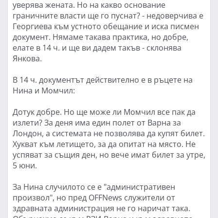
уверява жената. Но на какво основание
граничните власти ще го пуснат? - недоверчива е
Георгиева към устното обещание и иска писмен
документ. Нямаме такава практика, но добре,
елате в 14 ч. и ще ви дадем такъв - склонява
Янкова.
В 14 ч. документът действително е в ръцете на
Нина и Момчил:
Дотук добре. Но ще може ли Момчил все пак да
излети? За деня има един полет от Варна за
Лондон, а системата не позволява да купят билет.
Хукват към летището, за да опитат на място. Не
успяват за същия ден, но вече имат билет за утре,
5 юни.
За Нина случилото се е "административен
произвол", но пред OFFNews служители от
здравната администрация не го наричат така.