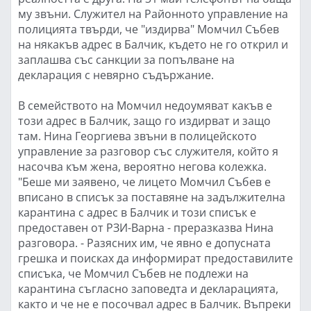
му звъни. Служител на Районното управление на
полицията твърди, че "издирва" Момчил Събев
на някакъв адрес в Балчик, където не го открил и
заплашва със санкции за попълване на
декларация с невярно съдържание.
В семейството на Момчил недоумяват какъв е
този адрес в Балчик, защо го издирват и защо
там. Нина Георгиева звъни в полицейското
управление за разговор със служителя, който я
насочва към жена, вероятно негова колежка.
"Беше ми заявено, че лицето Момчил Събев е
вписано в списък за поставяне на задължителна
карантина с адрес в Балчик и този списък е
предоставен от РЗИ-Варна - преразказва Нина
разговора. - Разясних им, че явно е допусната
грешка и поисках да информират предоставилите
списъка, че Момчил Събев не подлежи на
карантина съгласно заповедта и декларацията,
както и че не е посочвал адрес в Балчик. Въпреки