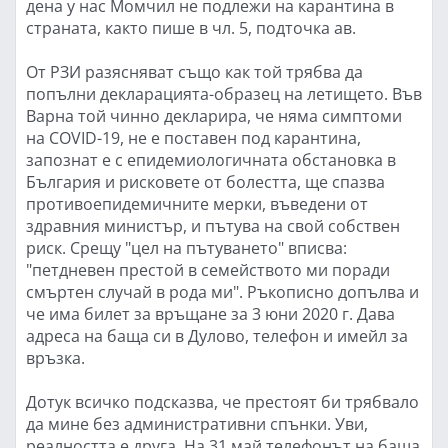
дена у нас Момчил не подлежи на карантина в
страната, както пише в чл. 5, подточка ав.
От РЗИ разясняват също как той трябва да
попълни декларацията-образец на летището. Във
Варна той чинно декларира, че няма симптоми
на COVID-19, не е поставен под карантина,
запознат е с епидемиологичната обстановка в
България и рисковете от болестта, ще спазва
противоепидемичните мерки, въведени от
здравния министър, и пътува на свой собствен
риск. Срещу "цел на пътуването" вписва:
"петдневен престой в семейството ми поради
смъртен случай в рода ми". Ръкописно допълва и
че има билет за връщане за 3 юни 2020 г. Дава
адреса на баща си в Дулово, телефон и имейл за
връзка.
Дотук всичко подсказва, че престоят би трябвало
да мине без административни спънки. Уви,
реалността е друга. На 31 май телефонът на баща