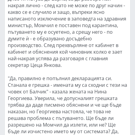
накрая лично - след като не може по друг начин -
какво се е случило и защо, въпреки ясно
написаното изключение в заповедта на здравния
министър, Момчил е поставен под карантина,
пътуването му е осуетено, а срещу него - по
думите ѝ - е образувано досъдебно
производство. След прехвърляне от кабинет в
кабинет и обяснения кой чиновник колко е зает
най-накрая успява да разговаря с главния
секретар Цеца Янкова.
"Да, правилно е попълнил декларацията си.
Станала е грешка - имената му са сходни с тези на
човек от Балчик" - казала жената на Нина
Георгиева. Уверила, че допусналият грешката
трябва да даде писмено обяснени и че ще бъде
наказан, но Георгиева настояла, че това не
решава проблема с пътуването. Ще бъде ли
разрешено на Момчил да излети, или не? Ще
бъде ли изчистено името му от системата? Да,