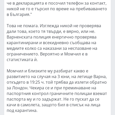
че в декларацията е посочил телефон за контакт,
никой не го е търсил по време на пребиваването
в България."
Това не помага. Изглежда никой не проверява
дали това, което тя твърди, е вярно, или не.
Варненската полиция енергично проверява
карантинирани и всекидневно съобщава на
медиите колко са наказани за неспазване на
ограничението. Вероятно и Момчил е в
статистиката ѝ.
Момчил и близките му разбират какво е
развитието на случая на 3 юни, на летище Варна,
откъдето в 19:25 ч. той трябва да излети обратно
за Лондон. Чекира се и при преминаване на
паспортния контрол граничните полицаи вземат
паспорта му и го задържат. Не го пускат да се
качи в самолета, защото бил в списък на лица
под карантина.