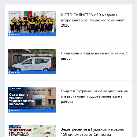
ШОТО-СИЛИСТРА с 19 медала и
второ място от "Черноморска купа"
2026
Планирано прекъсване на тока на 7
август
Съдът в Тутракан отмени уволнение
и възстанови трудотерапевтка на
работа
Земетресение в Румъния на около
159 километра от Силистра