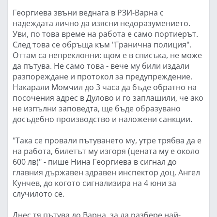
Георгиева звъни веднага в РЗИ-Варна с
надеждата лично да изясни недоразумението.
Уви, по това време на работа е само портиерът.
След това се обръща към "Гранична полиция".
Оттам са непреклонни: щом е в списъка, не може
да пътува. Не само това - вече му били издали
разпореждане и протокол за предупреждение.
Накарали Момчил до 3 часа да бъде обратно на
посочения адрес в Дулово и го заплашили, че ако
не изпълни заповедта, ще бъде образувано
досъдебно производство и наложени санкции.
"Така се провали пътуването му, утре трябва да е
на работа, билетът му изгоря (цената му е около
600 лв)" - пише Нина Георгиева в сигнал до
главния държавен здравен инспектор доц. Ангел
Кунчев, до когото сигнализира на 4 юни за
случилото се.
Днес тя пътува до Варна, за да разбере най-