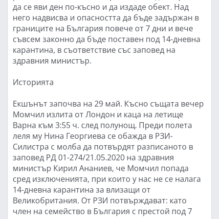
да се яви ден по-късно и да издаде обект. Над
него надвисва и опасността да бъде задържан в
границите на България повече от 7 дни и вече
съвсем законно да бъде поставен под 14-дневна
карантина, в съответствие със заповед на
здравния министър.
Историята
Екшънът започва на 29 май. Късно същата вечер
Момчил излита от Лондон и каца на летище
Варна към 3:55 ч. след полунощ. Преди полета
леля му Нина Георгиева се обажда в РЗИ-
Силистра с молба да потвърдят разписаното в
заповед РД 01-274/21.05.2020 на здравния
министър Кирил Ананиев, че Момчил попада
сред изключенията, при които у нас не се налага
14-дневна карантина за влизащи от
Великобритания. От РЗИ потвърждават: като
член на семейство в България с престой под 7