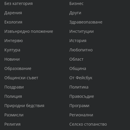
Без категория
Бизнес
Дарения
Други
Екология
Здравеопазване
Извънредно положение
Институции
Интервю
История
Култура
Любопитно
Новини
Област
Образование
Община
Общински съвет
От Фейсбук
Поздрави
Политика
Полиция
Правосъдие
Природни бедствия
Програми
Размисли
Регионални
Религия
Селско стопанство