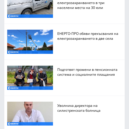
електрозахранването в три
населени места на 30 юли
ЕНЕРГО-ПРО обяви прекъсвания на
електрозахранването в две села
Подготвят промени в пенсионната
система и социалните плащания
Уволниха директора на
силистренската болница