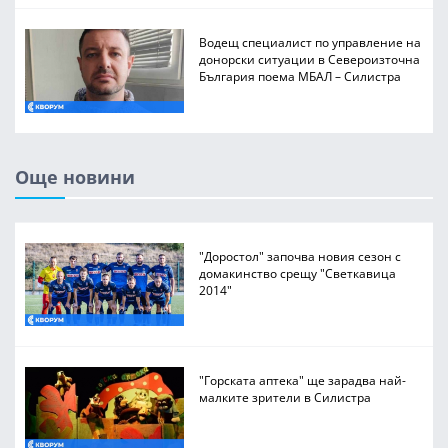
Водещ специалист по управление на
донорски ситуации в Североизточна
България поема МБАЛ – Силистра
Още новини
"Доростол" започва новия сезон с
домакинство срещу "Светкавица
2014"
"Горската аптека" ще зарадва най-
малките зрители в Силистра