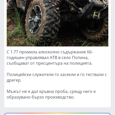
С 1.77 промила алкохолно съдържание 66-
годишен управлявал АТВ в село Попина,
съобщават от пресцентъра на полицията.
Полицейски служители го засекли и го тествали с
дрегер.
Мъжът не е дал кръвна проба, срещу него е
образувано бързо производство.