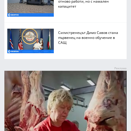
отново работи, но с намален
капацитет
Силистренецът Димо Савов стана
първенец на военно обучение в
САЩ