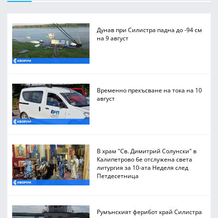
Дунав при Силистра падна до -94 см
на 9 август
Временно прекъсване на тока на 10
август
В храм "Св. Димитрий Солунски" в
Калипетрово бе отслужена света
литургия за 10-ата Неделя след
Петдесетница
Румънският ферибот край Силистра