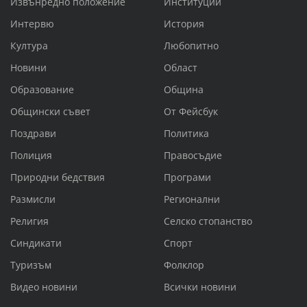
Извънредно положение
Институции
Интервю
История
Култура
Любопитно
Новини
Област
Образование
Община
Общински съвет
От Фейсбук
Поздрави
Политика
Полиция
Правосъдие
Природни бедствия
Програми
Размисли
Регионални
Религия
Селско стопанство
Синдикати
Спорт
Туризъм
Фолклор
Видео новини
Всички новини