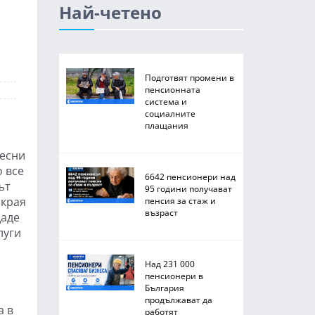
Най-четено
Подготвят промени в
пенсионната
система и
социалните
плащания
ресни
 все
6642 пенсионери над
ът
95 години получават
 края
пенсия за стаж и
възраст
даде
луги
Над 231 000
пенсионери в
България
продължават да
а в
работят