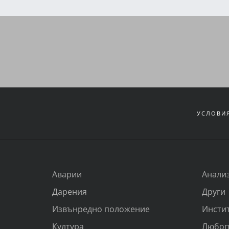
УСЛОВИЯ
Аварии
Анали
Дарения
Други
Извънредно положение
Инсти
Култура
Любоп