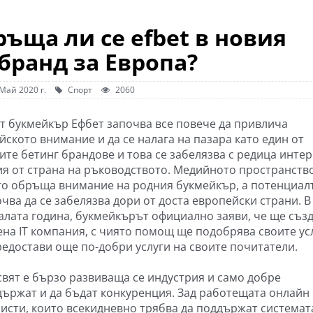
връща ли се efbet в новия
бранд за Европа?
Май 2020 г.
Спорт
2060
т букмейкър Ефбет започва все повече да привлича
йското внимание и да се налага на пазара като един от
ите бетинг брандове и това се забелязва с редица инте
я от страна на ръководството. Медийното пространство
то обръща внимание на родния букмейкър, а потенциал
чва да се забелязва дори от доста европейски страни. В
алата година, букмейкърът официално заяви, че ще съз
ена IT компания, с чиято помощ ще подобрява своите ус
редостави още по-добри услуги на своите почитатели.
свят е бързо развиваща се индустрия и само добре
държат и да бъдат конкуренция. Зад работещата онлайн
исти, които всекидневно трябва да поддържат системат