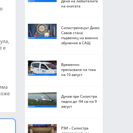
Деня на любителите
на книгата
во
Силистренецът Димо
Савов стана
първенец на военно
ула,
обучение в САЩ
е е
Временно
прекъсване на тока
на 10 август
 има
 може
Дунав при Силистра
падна до -94 см на 9
август
РЗИ – Силистра