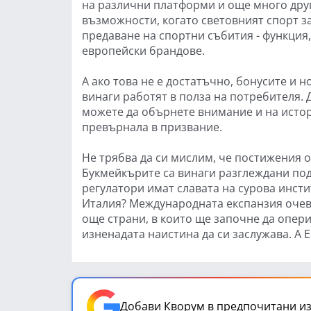
на различни платформи и още много друг
възможности, когато световният спорт з
предаване на спортни събития - функция
европейски брандове.
А ако това не е достатъчно, бонусите и 
винаги работят в полза на потребителя. 
можете да обърнете внимание и на истори
превърнала в призвание.
Не трябва да си мислим, че постижения 
Букмейкърите са винаги разглеждани по
регулатори имат славата на сурова инсти
Италия? Международната експанзия очеви
още страни, в които ще започне да оперир
изненадата наистина да си заслужава. А 
Добави Кворум в предпочитани из