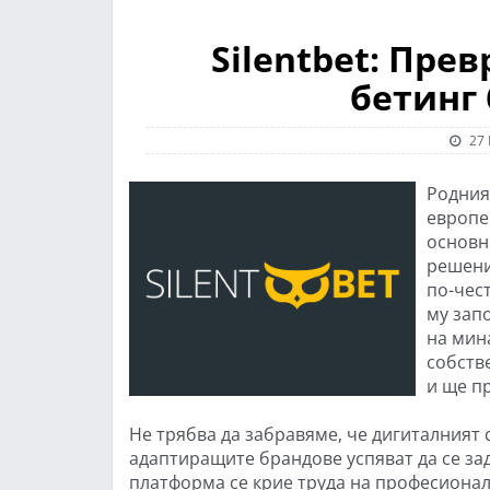
Silentbet: Пре
бетинг 
27 
Родния
европе
основн
решени
по-чес
му запо
на мин
собств
и ще п
Не трябва да забравяме, че дигиталният 
адаптиращите брандове успяват да се за
платформа се крие труда на професионал