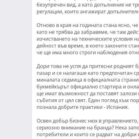
безупречен вид, а като допълнение не тр
регулации, които ангажират допълнителн
Отново в края на годината стана ясно, ч
като не трябва да забравяме, че там дейс
изчистването на техническите условия на
дейност във време, в което законите ста
че ще има много строги наблюдения отн
Дори това не успя да притесни родният 
пазар и се налагаше като предпочитан с
миналата седмица в официалната страни
букмейкърът официално стартира и онла
ще имат възможност да поставят залози н
събития от цял свят. Един поглед към по
познала добрите практики - Испания.
Освен добър бизнес нюх в управлението,
сериозно внимание на бранда? Нека запо
потребители и които се радват на добри