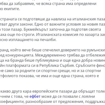
ябва да забравяме, че всяка страна има определени
о екипите.
е страната се подготвяше да навлиза на италианския паза
тват други закони. Едно от важните условия за новия па
 този пазар. Букмейкърът започна да подготвя своята
наха още по-строги. Италианската комисия по хазарта за
осно изплащането на печалби.
бранд, който вече беше спечелил доверието на румънски
ред конкуренцията. Междувременно трябва да отбележим
ца на бранда беше публикувана и още една добра новин
йн платформата си в Република Сърбия. Сръбските фен
е само за родните си спортни срещи, но и за спортни
ртфолиото показва, че има и още една страна, която е
 какво друго кара европейските пазари да обръщат толк
чнем с това, че
ефбет
може да се похвали с лоялни
 коефициенти, разнообразие от предложения, поддръжк