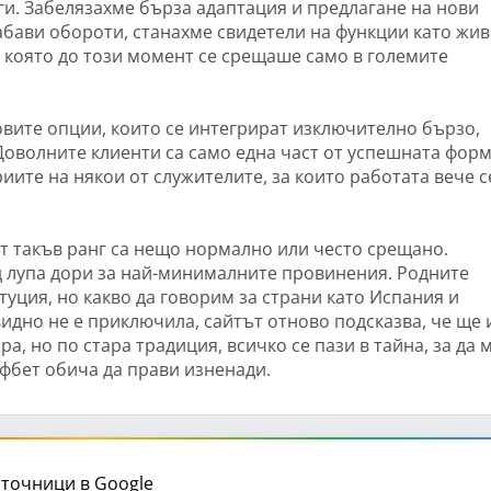
и. Забелязахме бърза адаптация и предлагане на нови
абави обороти, станахме свидетели на функции като жи
, която до този момент се срещаше само в големите
новите опции, които се интегрират изключително бързо,
Доволните клиенти са само една част от успешната форм
ите на някои от служителите, за които работата вече с
от такъв ранг са нещо нормално или често срещано.
д лупа дори за най-минималните провинения. Родните
туция, но какво да говорим за страни като Испания и
дно не е приключила, сайтът отново подсказва, че ще
а, но по стара традиция, всичко се пази в тайна, за да
Ефбет обича да прави изненади.
точници в Google