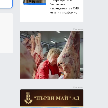
отваря врати за
безплатни
изследвания за ХИВ,
хепатит и сифилис