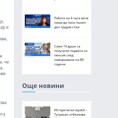
Работа на 4 часа вече
р,
няма да носи пълен
зар е
ден трудов стаж
яви,
Само 14 души са
получили първата си
пенсия след
я
навършване на 80
, че
години
а,
ове
Още новини
ова
Исторически музей –
ата
Тутракан отбелязва