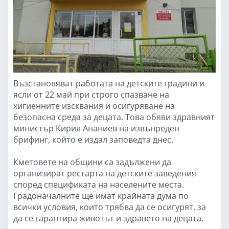
Възстановяват работата на детските градини и
ясли от 22 май при строго спазване на
хигиенните изсквания и осигуряване на
безопасна среда за децата. Това обяви здравният
министър Кирил Ананиев на извънреден
брифинг, който е издал заповедта днес.
Кметовете на общини са задължени да
организират рестарта на детските заведения
според спецификата на населените места.
Градоначалните ще имат крайната дума по
всички условия, които трябва да се осигурят, за
да се гарантира животът и здравето на децата.