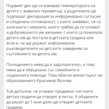
Първият ден ще се измерва температурата на
детето с живачен терометър, а родителите ще
подпишат декларация за информирано съгласие
и споделена отговорност, с което заявяват, че са
запознати с мерките, които трябва да се спазват
и доброволното им желание, с което са пожелали
детето им да постъпи в детската градина или
ясла и, че ще държат информирани
ръководителите на детското заведение за
състоянието на детето им.
Посещението няма да е задължително, а това
няма да е обвързано със семейните и
социалните помощи. Това обясни министърът на
образованието Красимир Вълчев.
Той допълни, че очакват предимно частните
детски градини да отворят в петък. А общините
да решат до 1 юни дали ще отварят детските
градини.