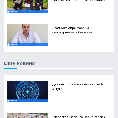
Уволниха директора на
силистренската болница
Още новини
Дневен хороскоп за четвъртък 6
август
"Доростол" започва новия сезон с