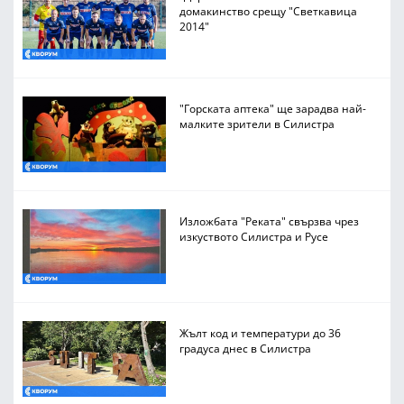
домакинство срещу "Светкавица
2014"
"Горската аптека" ще зарадва най-
малките зрители в Силистра
Изложбата "Реката" свързва чрез
изкуството Силистра и Русе
Жълт код и температури до 36
градуса днес в Силистра