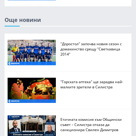
Още новини
"Доростол" започва новия сезон с
домакинство срещу "Светкавица
2014"
"Горската аптека" ще зарадва най-
малките зрители в Силистра
Етичната комисия към Общински
съвет – Силистра отказа да
санкционира Свилен Димитров