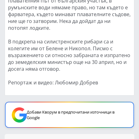
плавателния път от българския участък, в
румънските води нямаме право, но там където е
фарватера, където минават плавателните съдове,
ние ще го затворим. Нека да дойдат да ни
потопят лодките.
В подкрепа на силистренските рибари са и
колегите им от Белене и Никопол. Писмо с
възражението си относно забраната е изпратено
до земеделския министър още на 30 април, но и
досега няма отговор.
Репортаж и видео: Любомир Добрев
Добави Кворум в предпочитани източници в
Google