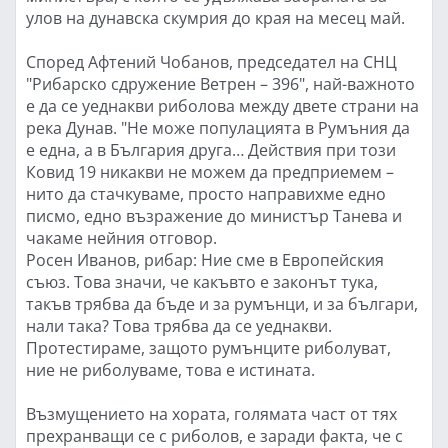
улов на дунавска скумрия до края на месец май.
Според Афтений Чобанов, председател на СНЦ
"Рибарско сдружение Ветрен – 396", най-важното
е да се уеднакви риболова между двете страни на
река Дунав. "Не може популацията в Румъния да
е една, а в България друга… Действия при този
Ковид 19 никакви не можем да предприемем –
нито да стачкуваме, просто направихме едно
писмо, едно възражение до министър Танева и
чакаме нейния отговор.
Росен Иванов, рибар: Ние сме в Европейския
съюз. Това значи, че какъвто е законът тука,
такъв трябва да бъде и за румънци, и за българи,
нали така? Това трябва да се уеднакви.
Протестираме, защото румънците риболуват,
ние не риболуваме, това е истината.
Възмущението на хората, голямата част от тях
прехранващи се с риболов, е заради факта, че с