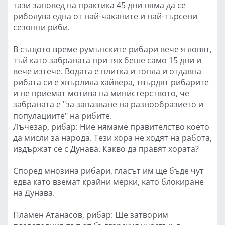
тази заповед на практика 45 дни няма да се
риболува една от най-чаканите и най-търсени
сезонни риби.
В същото време румънските рибари вече я ловят,
тъй като забраната при тях беше само 15 дни и
вече изтече. Водата е плитка и топла и отдавна
рибата си е хвърлила хайвера, твърдят рибарите
и не приемат мотива на министерството, че
забраната е "за запазване на разнообразието и
популациите" на рибите.
Лъчезар, рибар: Ние нямаме правителство което
да мисли за народа. Тези хора не ходят на работа,
издържат се с Дунава. Какво да правят хората?
Според мнозина рибари, гласът им ще бъде чут
едва като вземат крайни мерки, като блокиране
на Дунава.
Пламен Атанасов, рибар: Ще затворим