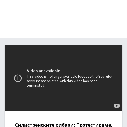
Силистренските рибари: Протестираме,