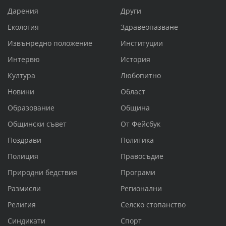
Дарения
Други
Екология
Здравеопазване
Извънредно положение
Институции
Интервю
История
Култура
Любопитно
Новини
Област
Образование
Община
Общински съвет
От Фейсбук
Поздрави
Политика
Полиция
Правосъдие
Природни бедствия
Програми
Размисли
Регионални
Религия
Селско стопанство
Синдикати
Спорт