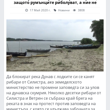
защото румънците риболуват, а ние не
17 Май 2020 г.
Новини
3808
Да блокират река Дунав с лодките си се канят
рибари от Силистра, ако земеделското
министерство не промени заповедта си за улов
на дунавска скумрия. Няколко десетки рибари от
Силистра и Ветрен се събраха край брега на
реката в знак на протест против заповедта на
министъра, с която се удължава забраната за