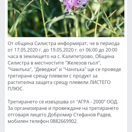
От община Силистра информират, че в периода
от 17.05.2020 г. до 19.05.2020 г. от 06:00 до 20:00
часа в землището на с. Калипетрово, Община
Силистра в местностите "Железов гьол",
"Чамлъка", "Деведжи" и "Чанлъка" ще се проведе
третиране срещу плевели с продукт за
растителна защита срещу плевели ЛИСТЕГО
ПЛЮС.
Третирането се извършва от "АГРА - 2000" ООД.
За организиране и провеждане на третирането
отговаря лицето Добромир Стефанов Радев,
мобилен телефон 0882669902.