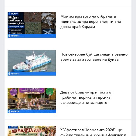
Министерството на отбраната
идентифицира вероятния тип на
дрона край Кардам
Нов сензорен буй ще следи в реално
време за замърсяване на Дунав
Деца от Срацимир и гости от
чужбина твориха и търсиха
съкровище в читалището
XIV фестивал "Мамалига 2026" ще
събере традиции, кухня и фолклор в