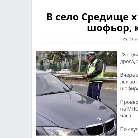
В село Средище 
шофьор, 
13 М
28-год
дрога,
Вчера 
лек ав
шофира
Провер
на МПС.
часа.
По слу