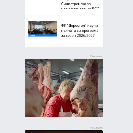
Силистренско за
нови членове на ВСС
ФК "Доростол" научи
пълната си програма
за сезон 2026/2027