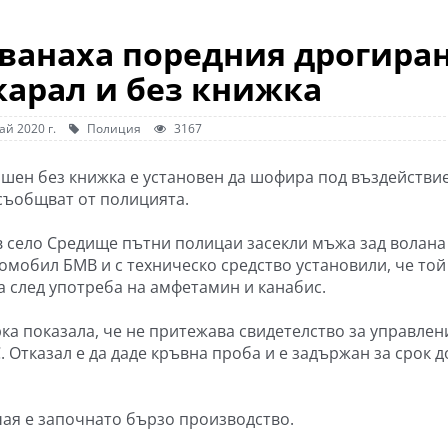
хванаха поредния дрогира
карал и без книжка
ай 2020 г.
Полиция
3167
ишен без книжка е установен да шофира под въздействи
 съобщват от полицията.
в село Средище пътни полицаи засекли мъжа зад волана
томобил БМВ и с техническо средство установили, че той
 след употреба на амфетамин и канабис.
ка показала, че не притежава свидетелство за управлен
 Отказал е да даде кръвна проба и е задържан за срок д
чая е започнато бързо производство.