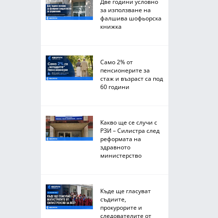
Две години условно
за използване на
фалшива шофьорска
книжка
Само 2% от
пенсионерите за
стаж и възраст са под
60 години
Какво ще се случи с
РЗИ – Силистра след
реформата на
здравното
министерство
Къде ще гласуват
съдиите,
прокурорите и
следователите от