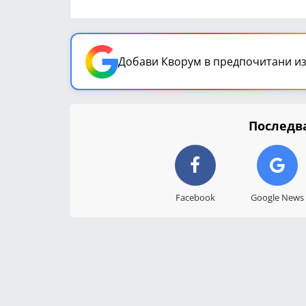
Добави Кворум в предпочитани из
Последва
Facebook
Google News