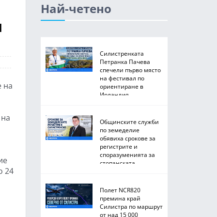
Най-четено
н
Силистренката
Петранка Пачева
спечели първо място
на фестивал по
е на
ориентиране в
Ирландия
 на
Общинските служби
по земеделие
обявиха срокове за
регистрите и
споразуменията за
ие
стопанската
о 24
2026/2027 година
Полет NCR820
премина край
Силистра по маршрут
от над 15 000