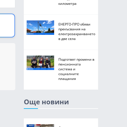
километра
ЕНЕРГО-ПРО обяви
прекъсвания на
електрозахранването
в две села
Подготвят промени в
пенсионната
система и
социалните
плащания
Още новини