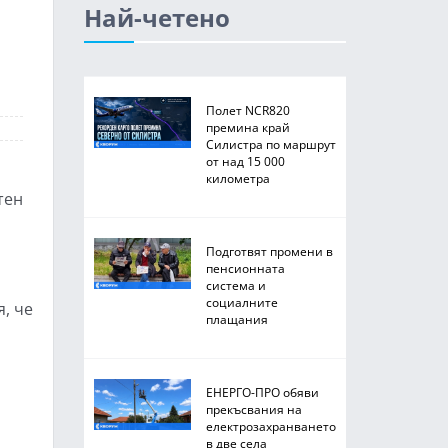
Най-четено
Полет NCR820
премина край
Силистра по маршрут
от над 15 000
километра
тен
Подготвят промени в
пенсионната
система и
социалните
, че
плащания
ЕНЕРГО-ПРО обяви
прекъсвания на
електрозахранването
в две села