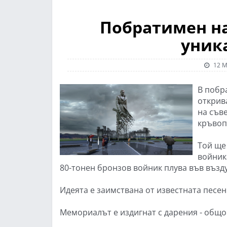
Побратимен на
уник
12 М
В побр
открив
на съв
кръвоп
Той ще
войник
80-тонен бронзов войник плува във възд
Идеята е заимствана от известната песен 
Мемориалът е издигнат с дарения - общо