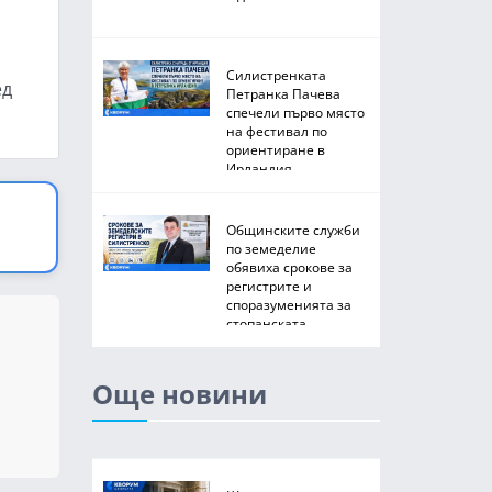
Силистренката
ед
Петранка Пачева
спечели първо място
на фестивал по
ориентиране в
Ирландия
Общинските служби
по земеделие
обявиха срокове за
регистрите и
споразуменията за
стопанската
2026/2027 година
Още новини