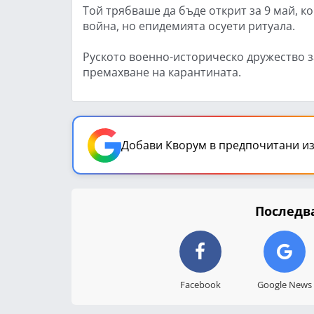
Той трябваше да бъде открит за 9 май, ко
война, но епидемията осуети ритуала.
Руското военно-историческо дружество з
премахване на карантината.
Добави Кворум в предпочитани из
Последва
Facebook
Google News