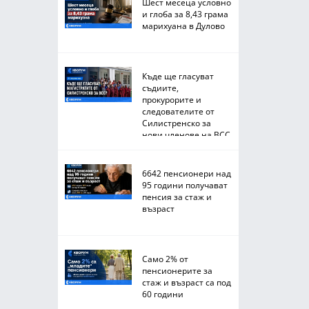
Шест месеца условно
и глоба за 8,43 грама
марихуана в Дулово
Къде ще гласуват
съдиите,
прокурорите и
следователите от
Силистренско за
нови членове на ВСС
6642 пенсионери над
95 години получават
пенсия за стаж и
възраст
Само 2% от
пенсионерите за
стаж и възраст са под
60 години