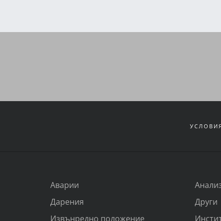
УСЛОВИЯ
Аварии
Анали
Дарения
Други
Извънредно положение
Инсти