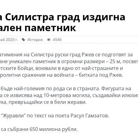
 Силистра град издигна
ален паметник
ай 2020 г.
История
4546
атимения на Силистра руски град Ржев се подготвят за
ане уникален паметник в огромни размери – 25 м, посве
етските бойци, воювали в едно от най-страшните и
ролитни сражения на войната – битката под Ржев.
 бъде най-големия по рода си в страната. Фигурата на
а се извисява над 10-метрова могила, създавайки илюзия
уха, превръщайки се в бели жерави.
"Журавли" по текст на поета Расул Гамзатов.
 са събрани 650 милиона рубли.