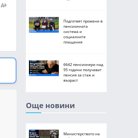
 да
Подготвят промени в
пенсионната
система и
социалните
плащания
6642 пенсионери над
95 години получават
пенсия за стаж и
възраст
Още новини
Министерството на