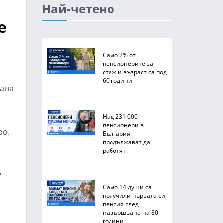
Най-четено
е
Само 2% от
пенсионерите за
стаж и възраст са под
60 години
рана
Над 231 000
пенсионери в
ро.
България
продължават да
работят
"
Само 14 души са
получили първата си
пенсия след
.
навършване на 80
години