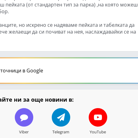
ш пейката (от стандартен тип за парка) ,на която можеш
бор.
анците, но искрено се надяваме пейката и табелката да
вече желаещи да си почиват на нея, наслаждавайки се на
точници в Google
йте ни за още новини в:
Viber
Telegram
YouTube