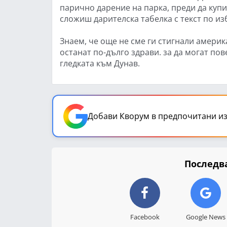
парично дарение на парка, преди да купи
сложиш дарителска табелка с текст по из
Знаем, че още не сме ги стигнали америк
останат по-дълго здрави. за да могат по
гледката към Дунав.
Добави Кворум в предпочитани из
Последва
Facebook
Google News