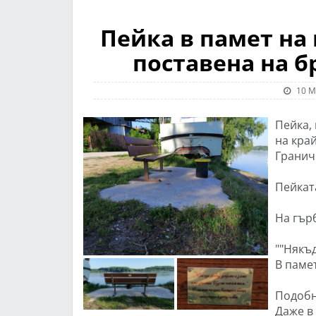
Пейка в памет на
поставена на б
10 М
Пейка,
на кра
Гранич
Пейкат
На гърб
""Някъ
В паме
Подобн
Даже в