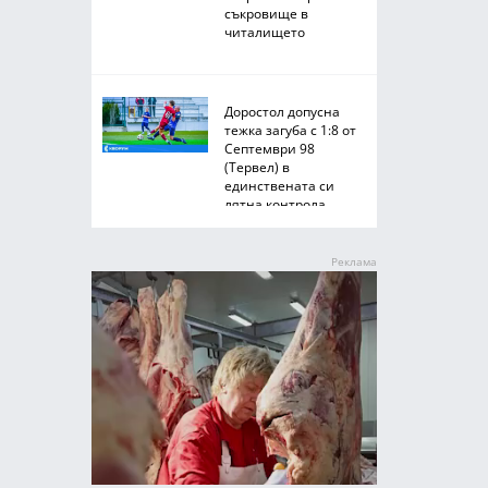
съкровище в
читалището
Доростол допусна
тежка загуба с 1:8 от
Септември 98
(Тервел) в
единствената си
лятна контрола