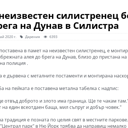
 неизвестен силистренец б
рега на Дунав в Силистра
ай 2020 г.
Дарения
6393
 поставена в памет на неизвестен силистренец, е монти
йбрежната алея до брега на Дунав, близо до пристана на
на полиция .
а е дървена с металните постаменти и монтирана наско
а на пейката е поставена метална табелка с надпис:
де отвъд доброто и злото има граница. Ще те чакам там.
т на един всеотдаен баща, мил съпруг и добър човек."
а традиция е позната по целия свят в местните паркове
 "Централ парк" в Ню Йорк трябва да направиш немалко