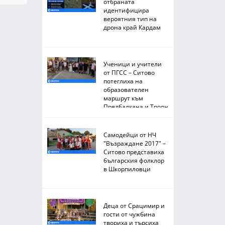
отбраната
идентифицира
вероятния тип на
дрона край Кардам
Ученици и учители
от ПГСС – Ситово
потеглиха на
образователен
маршрут към
Предбалкана и Троян
Самодейци от НЧ
"Възраждане 2017" –
Ситово представиха
българския фолклор
в Шкорпиловци
Деца от Срацимир и
гости от чужбина
твориха и търсиха