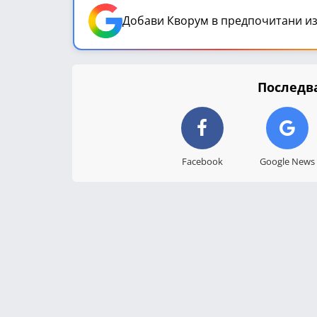
Добави Кворум в предпочитани из
Последва
Facebook
Google News