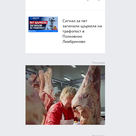
Сигнал за пет
загинали щъркела на
трафопост в
Полковник
Ламбриново