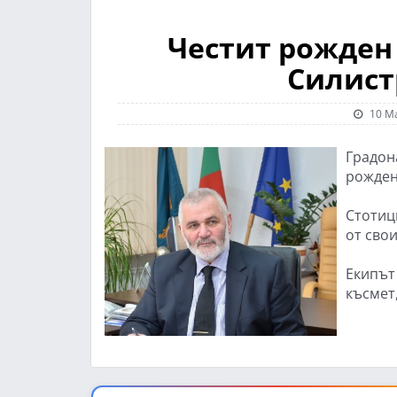
Честит рожден
Силист
10 Ма
Градон
рожден
Стотиц
от свои
Екипът
късмет,