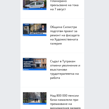
Планирано
прекъсване на тока
на 7 август
Община Силистра
подготвя проект за
ремонт на фасадата
на Художествената
галерия
Съдът в Тутракан
отмени уволнение и
възстанови
трудотерапевтка на
работа
Над 800 000 пенсии
биха намалели при
премахване на
минималния размер