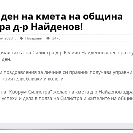
 ден на кмета на община
ра д-р Найденов!
й 2020 г.
Поздрави
2473
ачалникът на Силистра д-р Юлиян Найденов днес празн
 ден.
и поздравления за личния си празник получава управни
 приятели, близки и колеги.
 на "Кворум-Силистра" желае на кмета д-р Найденов здра
 успехи и дела в полза на Силистра и жителите на общин