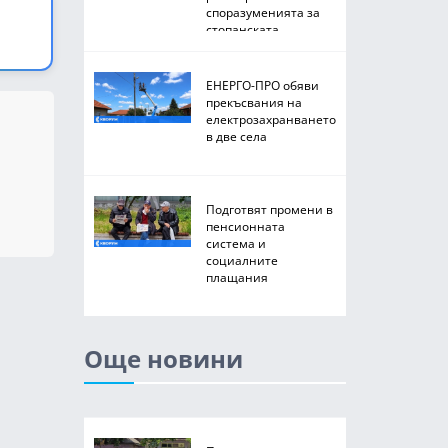
споразуменията за
стопанската
2026/2027 година
ЕНЕРГО-ПРО обяви
прекъсвания на
електрозахранването
в две села
Подготвят промени в
пенсионната
система и
социалните
плащания
Още новини